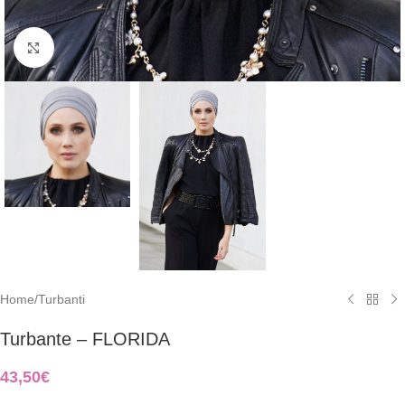
Clicca per ingrandire
Home
/
Turbanti
Turbante – FLORIDA
43,50
€