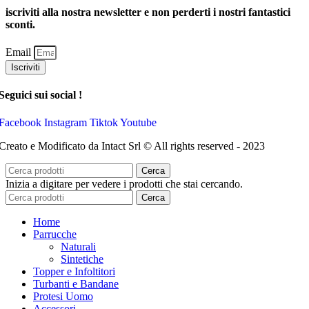
iscriviti alla nostra newsletter e non perderti i nostri fantastici
sconti.
Email
Iscriviti
Seguici sui social !
Facebook
Instagram
Tiktok
Youtube
Creato e Modificato da Intact Srl © All rights reserved - 2023
Cerca
Inizia a digitare per vedere i prodotti che stai cercando.
Cerca
Home
Parrucche
Naturali
Sintetiche
Topper e Infoltitori
Turbanti e Bandane
Protesi Uomo
Accessori