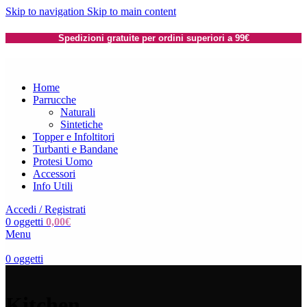
Skip to navigation
Skip to main content
Spedizioni gratuite per ordini superiori a 99€
Home
Parrucche
Naturali
Sintetiche
Topper e Infoltitori
Turbanti e Bandane
Protesi Uomo
Accessori
Info Utili
Accedi / Registrati
0
oggetti
0,00
€
Menu
0
oggetti
Kitchen