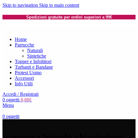
Skip to navigation
Skip to main content
Spedizioni gratuite per ordini superiori a 99€
Home
Parrucche
Naturali
Sintetiche
Topper e Infoltitori
Turbanti e Bandane
Protesi Uomo
Accessori
Info Utili
Accedi / Registrati
0
oggetti
0,00
€
Menu
0
oggetti
parrucca biondo chiarissimo