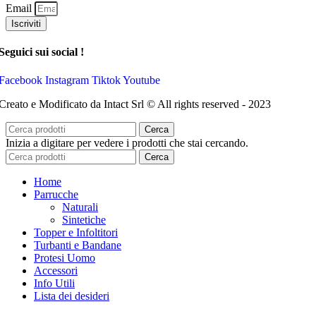
Email
Iscriviti
Seguici sui social !
Facebook
Instagram
Tiktok
Youtube
Creato e Modificato da Intact Srl © All rights reserved - 2023
Cerca
Inizia a digitare per vedere i prodotti che stai cercando.
Cerca
Home
Parrucche
Naturali
Sintetiche
Topper e Infoltitori
Turbanti e Bandane
Protesi Uomo
Accessori
Info Utili
Lista dei desideri