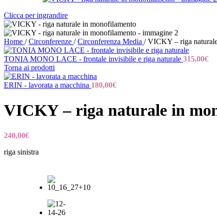
Clicca per ingrandire
Home
/
Circonferenze
/
Circonferenza Media
/
VICKY – riga natural
TONIA MONO LACE - frontale invisibile e riga naturale
315,00
€
Torna ai prodotti
ERIN - lavorata a macchina
180,00
€
VICKY – riga naturale in mo
240,00
€
riga sinistra