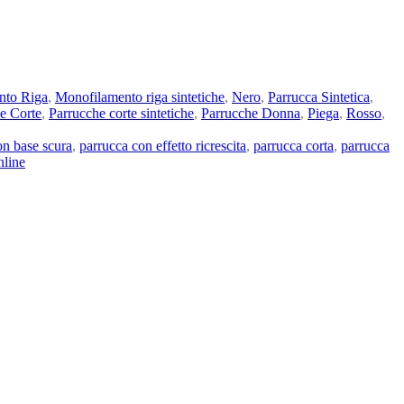
nto Riga
,
Monofilamento riga sintetiche
,
Nero
,
Parrucca Sintetica
,
e Corte
,
Parrucche corte sintetiche
,
Parrucche Donna
,
Piega
,
Rosso
,
on base scura
,
parrucca con effetto ricrescita
,
parrucca corta
,
parrucca
nline