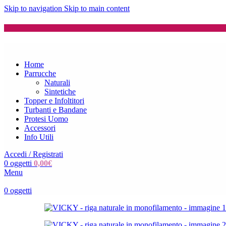
Skip to navigation
Skip to main content
Home
Parrucche
Naturali
Sintetiche
Topper e Infoltitori
Turbanti e Bandane
Protesi Uomo
Accessori
Info Utili
Accedi / Registrati
0
oggetti
0,00
€
Menu
0
oggetti