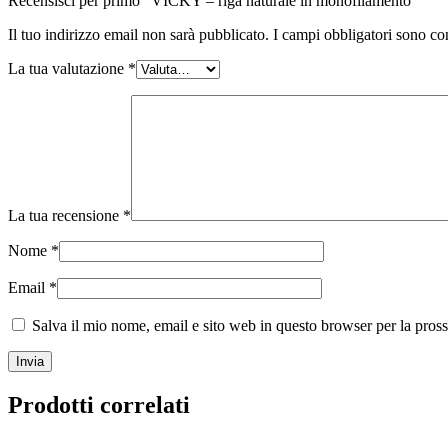
Recensisci per primo “VICKY – riga naturale in monofilamento”
Il tuo indirizzo email non sarà pubblicato.
I campi obbligatori sono co
La tua valutazione
*
La tua recensione
*
Nome
*
Email
*
Salva il mio nome, email e sito web in questo browser per la pro
Prodotti correlati