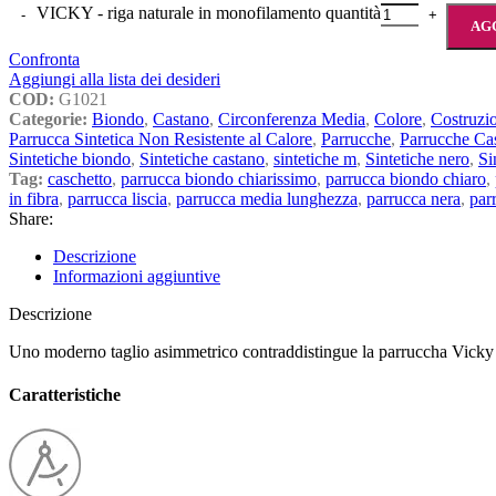
VICKY - riga naturale in monofilamento quantità
AG
Confronta
Aggiungi alla lista dei desideri
COD:
G1021
Categorie:
Biondo
,
Castano
,
Circonferenza Media
,
Colore
,
Costruzi
Parrucca Sintetica Non Resistente al Calore
,
Parrucche
,
Parrucche Ca
Sintetiche biondo
,
Sintetiche castano
,
sintetiche m
,
Sintetiche nero
,
Si
Tag:
caschetto
,
parrucca biondo chiarissimo
,
parrucca biondo chiaro
,
in fibra
,
parrucca liscia
,
parrucca media lunghezza
,
parrucca nera
,
par
Share:
Descrizione
Informazioni aggiuntive
Descrizione
Uno moderno taglio asimmetrico contraddistingue la parruccha Vicky d
Caratteristiche