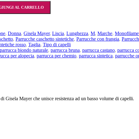
GIUNGI AL CARRELLO
one
,
Donna
,
Gisela Mayer
,
Liscia
,
Lunghezza
,
M
,
Marche
,
Monofilame
schetto
,
Parrucche caschetto sintetiche
,
Parrucche con frangia
,
Parrucch
ntetiche rosso
,
Taglia
,
Tipo di capelli
parrucca biondo naturale
,
parrucca bruna
,
parrucca castano
,
parrucca c
rucca per alopecia
,
parrucca per chemio
,
parrucca sintetica
,
parrucche o
i Gisela Mayer che unisce resistenza ad un basso volume di capelli.