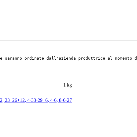
e saranno ordinate dall'azienda produttrice al momento d
1 kg
12
,
23_26+12
,
4-33-29+6
,
4-6
,
8-6-27