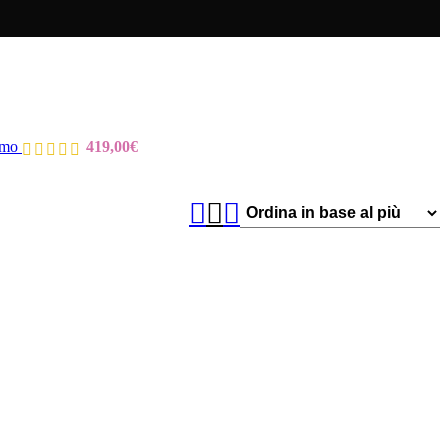
ermo
419,00
€