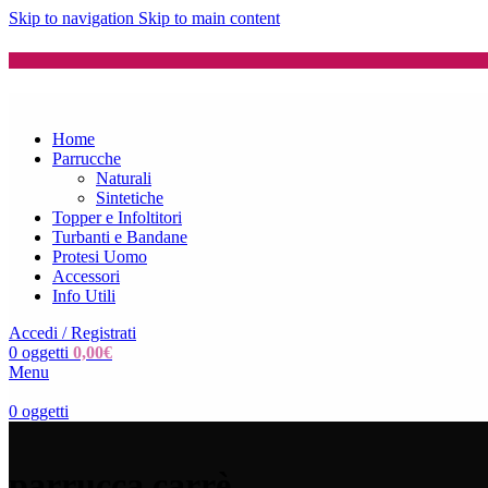
Skip to navigation
Skip to main content
Home
Parrucche
Naturali
Sintetiche
Topper e Infoltitori
Turbanti e Bandane
Protesi Uomo
Accessori
Info Utili
Accedi / Registrati
0
oggetti
0,00
€
Menu
0
oggetti
parrucca carrè