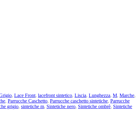
Grigio
,
Lace Front
,
lacefront sintetico
,
Liscia
,
Lunghezza
,
M
,
Marche
,
che
,
Parrucche Caschetto
,
Parrucche caschetto sintetiche
,
Parrucche
che grigio
,
sintetiche m
,
Sintetiche nero
,
Sintetiche ombrè
,
Sintetiche