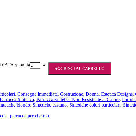
DIATA quantità
AGGIUNGI AL CARRELLO
rticolari
,
Consegna Immediata
,
Costruzione
,
Donna
,
Estetica Designs
,
Parrucca Sintetica
,
Parrucca Sintetica Non Resistente al Calore
,
Parruc
intetiche biondo
,
Sintetiche castano
,
Sintetiche colori particolari
,
Sinteti
ecia
,
parrucca per chemio