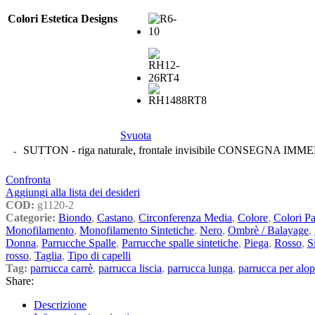
Colori Estetica Designs
Svuota
SUTTON - riga naturale, frontale invisibile CONSEGNA IMME
Confronta
Aggiungi alla lista dei desideri
COD:
g1120-2
Categorie:
Biondo
,
Castano
,
Circonferenza Media
,
Colore
,
Colori Pa
Monofilamento
,
Monofilamento Sintetiche
,
Nero
,
Ombrè / Balayage
,
Donna
,
Parrucche Spalle
,
Parrucche spalle sintetiche
,
Piega
,
Rosso
,
S
rosso
,
Taglia
,
Tipo di capelli
Tag:
parrucca carrè
,
parrucca liscia
,
parrucca lunga
,
parrucca per alop
Share:
Descrizione