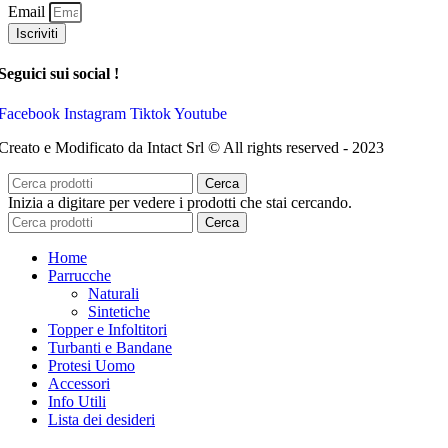
Email
Iscriviti
Seguici sui social !
Facebook
Instagram
Tiktok
Youtube
Creato e Modificato da Intact Srl © All rights reserved - 2023
Cerca
Inizia a digitare per vedere i prodotti che stai cercando.
Cerca
Home
Parrucche
Naturali
Sintetiche
Topper e Infoltitori
Turbanti e Bandane
Protesi Uomo
Accessori
Info Utili
Lista dei desideri