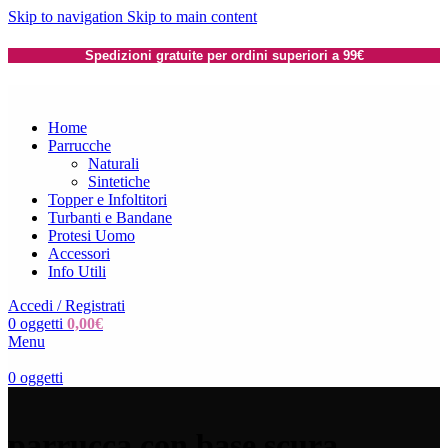
Skip to navigation
Skip to main content
Spedizioni gratuite per ordini superiori a 99€
Home
Parrucche
Naturali
Sintetiche
Topper e Infoltitori
Turbanti e Bandane
Protesi Uomo
Accessori
Info Utili
Accedi / Registrati
0
oggetti
0,00
€
Menu
0
oggetti
parrucca con base scura