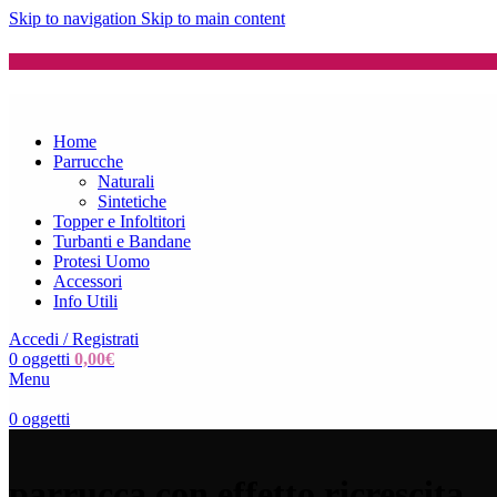
Skip to navigation
Skip to main content
Home
Parrucche
Naturali
Sintetiche
Topper e Infoltitori
Turbanti e Bandane
Protesi Uomo
Accessori
Info Utili
Accedi / Registrati
0
oggetti
0,00
€
Menu
0
oggetti
parrucca con effetto ricrescita