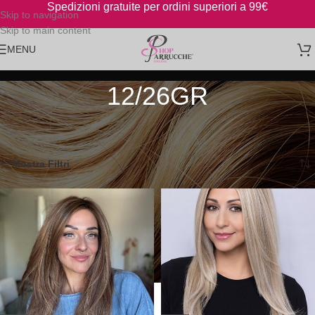
Spedizioni gratuite per ordini superiori a 99€
Skip to navigation
Skip to main content
MENU
12/26GR
Home
/
Prodotto Colori Henry Margu
/
12/26GR
Visualizzazione di 1-12 di 14 risultati
Mostra Filtri