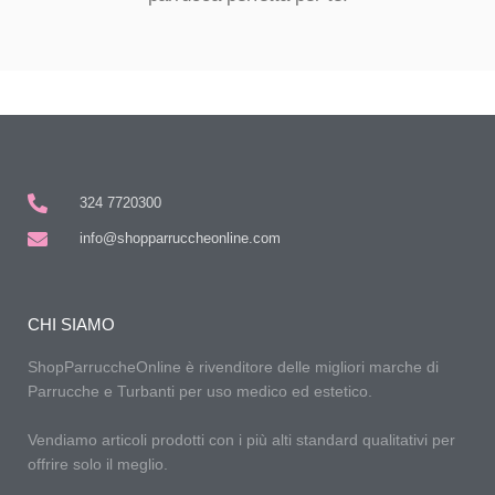
324 7720300
info@shopparruccheonline.com
CHI SIAMO
ShopParruccheOnline è rivenditore delle migliori marche di
Parrucche e Turbanti per uso medico ed estetico.
Vendiamo articoli prodotti con i più alti standard qualitativi per
offrire solo il meglio.