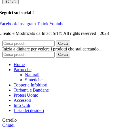
Iscriviti
Seguici sui social !
Facebook
Instagram
Tiktok
Youtube
Creato e Modificato da Intact Srl © All rights reserved - 2023
Cerca
Inizia a digitare per vedere i prodotti che stai cercando.
Cerca
Home
Parrucche
Naturali
Sintetiche
Topper e Infoltitori
Turbanti e Bandane
Protesi Uomo
Accessori
Info Utili
Lista dei desideri
Carrello
Chiudi