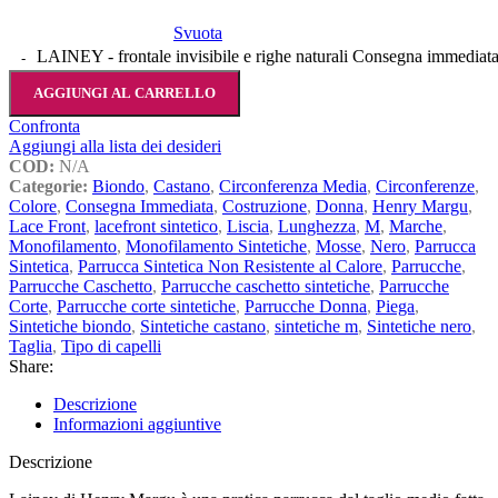
Svuota
LAINEY - frontale invisibile e righe naturali Consegna immediata
AGGIUNGI AL CARRELLO
Confronta
Aggiungi alla lista dei desideri
COD:
N/A
Categorie:
Biondo
,
Castano
,
Circonferenza Media
,
Circonferenze
,
Colore
,
Consegna Immediata
,
Costruzione
,
Donna
,
Henry Margu
,
Lace Front
,
lacefront sintetico
,
Liscia
,
Lunghezza
,
M
,
Marche
,
Monofilamento
,
Monofilamento Sintetiche
,
Mosse
,
Nero
,
Parrucca
Sintetica
,
Parrucca Sintetica Non Resistente al Calore
,
Parrucche
,
Parrucche Caschetto
,
Parrucche caschetto sintetiche
,
Parrucche
Corte
,
Parrucche corte sintetiche
,
Parrucche Donna
,
Piega
,
Sintetiche biondo
,
Sintetiche castano
,
sintetiche m
,
Sintetiche nero
,
Taglia
,
Tipo di capelli
Share:
Descrizione
Informazioni aggiuntive
Descrizione