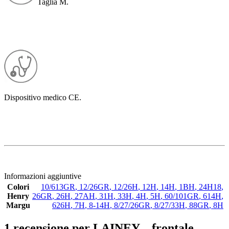
Taglia M.
Dispositivo medico CE.
Informazioni aggiuntive
Colori
10/613GR
,
12/26GR
,
12/26H
,
12H
,
14H
,
1BH
,
24H18
,
Henry
26GR
,
26H
,
27AH
,
31H
,
33H
,
4H
,
5H
,
60/101GR
,
614H
,
Margu
626H
,
7H
,
8-14H
,
8/27/26GR
,
8/27/33H
,
88GR
,
8H
1 recensione per
LAINEY – frontale