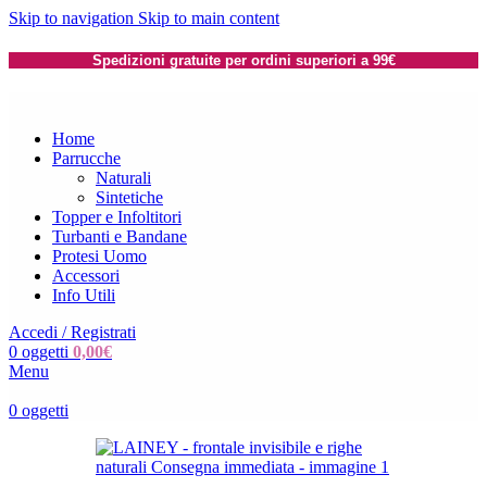
Skip to navigation
Skip to main content
Spedizioni gratuite per ordini superiori a 99€
Home
Parrucche
Naturali
Sintetiche
Topper e Infoltitori
Turbanti e Bandane
Protesi Uomo
Accessori
Info Utili
Accedi / Registrati
0
oggetti
0,00
€
Menu
0
oggetti