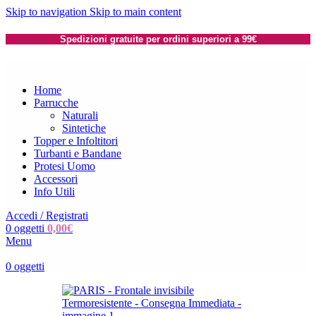
Skip to navigation
Skip to main content
Spedizioni gratuite per ordini superiori a 99€
Home
Parrucche
Naturali
Sintetiche
Topper e Infoltitori
Turbanti e Bandane
Protesi Uomo
Accessori
Info Utili
Accedi / Registrati
0
oggetti
0,00
€
Menu
0
oggetti