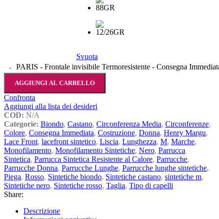
Svuota
PARIS - Frontale invisibile Termoresistente - Consegna Immediat
AGGIUNGI AL CARRELLO
Confronta
Aggiungi alla lista dei desideri
COD:
N/A
Categorie:
Biondo
,
Castano
,
Circonferenza Media
,
Circonferenze
,
Colore
,
Consegna Immediata
,
Costruzione
,
Donna
,
Henry Margu
,
Lace Front
,
lacefront sintetico
,
Liscia
,
Lunghezza
,
M
,
Marche
,
Monofilamento
,
Monofilamento Sintetiche
,
Nero
,
Parrucca
Sintetica
,
Parrucca Sintetica Resistente al Calore
,
Parrucche
,
Parrucche Donna
,
Parrucche Lunghe
,
Parrucche lunghe sintetiche
,
Piega
,
Rosso
,
Sintetiche biondo
,
Sintetiche castano
,
sintetiche m
,
Sintetiche nero
,
Sintetiche rosso
,
Taglia
,
Tipo di capelli
Share:
Descrizione