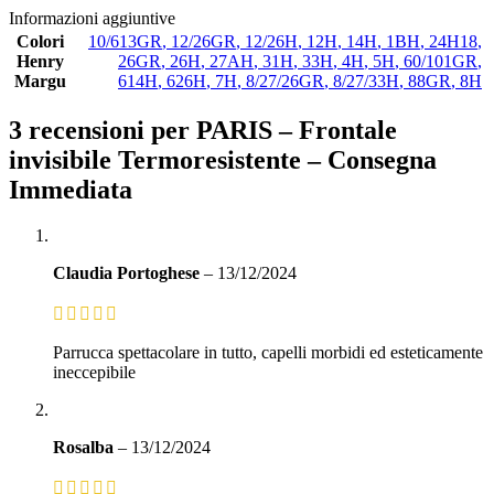
Informazioni aggiuntive
Colori
10/613GR
,
12/26GR
,
12/26H
,
12H
,
14H
,
1BH
,
24H18
,
Henry
26GR
,
26H
,
27AH
,
31H
,
33H
,
4H
,
5H
,
60/101GR
,
Margu
614H
,
626H
,
7H
,
8/27/26GR
,
8/27/33H
,
88GR
,
8H
3 recensioni per
PARIS – Frontale
invisibile Termoresistente – Consegna
Immediata
Claudia Portoghese
–
13/12/2024
Parrucca spettacolare in tutto, capelli morbidi ed esteticamente
ineccepibile
Rosalba
–
13/12/2024