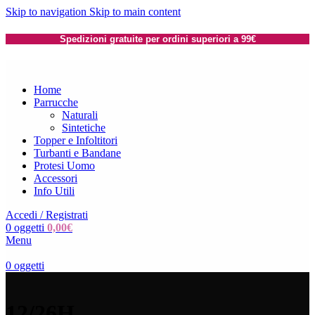
Skip to navigation
Skip to main content
Spedizioni gratuite per ordini superiori a 99€
Home
Parrucche
Naturali
Sintetiche
Topper e Infoltitori
Turbanti e Bandane
Protesi Uomo
Accessori
Info Utili
Accedi / Registrati
0
oggetti
0,00
€
Menu
0
oggetti
12/26H