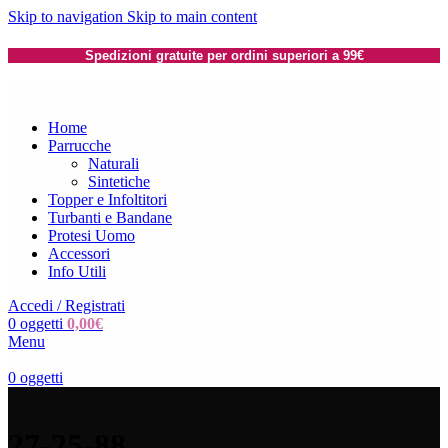
Skip to navigation
Skip to main content
Spedizioni gratuite per ordini superiori a 99€
Home
Parrucche
Naturali
Sintetiche
Topper e Infoltitori
Turbanti e Bandane
Protesi Uomo
Accessori
Info Utili
Accedi / Registrati
0
oggetti
0,00
€
Menu
0
oggetti
27-25-88