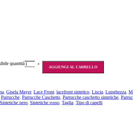
ile quantità
AGGIUNGI AL CARRELLO
na
,
Gisela Mayer
,
Lace Front
,
lacefront sintetico
,
Liscia
,
Lunghezza
,
M
Parrucche
,
Parrucche Caschetto
,
Parrucche caschetto sintetiche
,
Parruc
Sintetiche nero
,
Sintetiche rosso
,
Taglia
,
Tipo di capelli