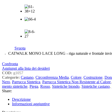
Svuota
CATWALK MONO LACE LONG - riga naturale e frontale invisib
Confronta
Aggiungi alla lista dei desideri
COD:
g1057
Categorie:
Castano
,
Circonferenza Media
,
Colore
,
Costruzione
,
Don
Nero
,
Parrucca Sintetica
,
Parrucca Sintetica Non Resistente al Calore
,
mento sintetiche
,
Piega
,
Rosso
,
Sintetiche biondo
,
Sintetiche castano
,
Share:
Descrizione
Informazioni aggiuntive