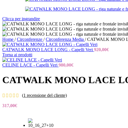
Clicca per ingrandire
Home
/
Circonferenze
/
Circonferenza Media
/
CATWALK MONO LACE L
CATWALK MONO LACE LONG - Capelli Veri
920,00
€
Torna ai prodotti
CELINE LACE - Capelli Veri
980,00
€
CATWALK MONO LACE LONG – r
(
1
recensione del cliente)
317,00
€