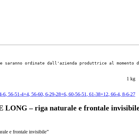
e saranno ordinate dall'azienda produttrice al momento d
1 kg
4-6
,
56-51-4+4
,
56-60
,
6-29-28+6
,
60-56-51
,
61-38+12
,
66-4
,
8-6-27
 – riga naturale e frontale invisibil
e frontale invisibile”