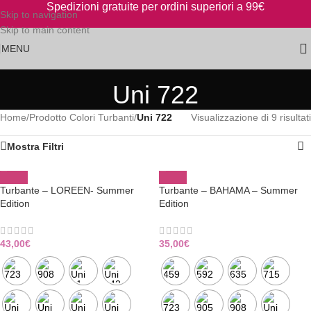
Spedizioni gratuite per ordini superiori a 99€
Skip to navigation
Skip to main content
MENU
Uni 722
Home
/
Prodotto Colori Turbanti
/
Uni 722
Visualizzazione di 9 risultati
Mostra Filtri
Turbante – LOREEN- Summer
Turbante – BAHAMA – Summer
Edition
Edition
43,00
€
35,00
€