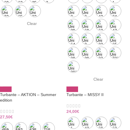
Clear
Clear
Turbante – AKTION – Summer
Turbante – MISSY II
edition
24,00
€
27,50
€