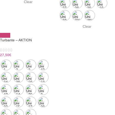
Clear
Clear
Turbante – AKTION
27,50
€