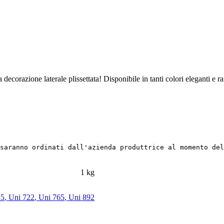
ecorazione laterale plissettata! Disponibile in tanti colori eleganti e ra
saranno ordinati dall'azienda produttrice al momento de
1 kg
35
,
Uni 722
,
Uni 765
,
Uni 892