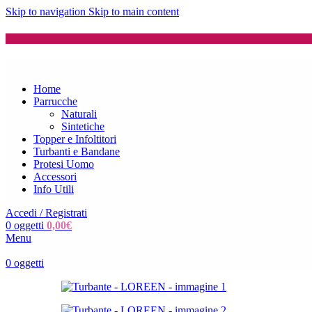
Skip to navigation
Skip to main content
Home
Parrucche
Naturali
Sintetiche
Topper e Infoltitori
Turbanti e Bandane
Protesi Uomo
Accessori
Info Utili
Accedi / Registrati
0
oggetti
0,00
€
Menu
0
oggetti