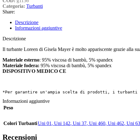
COD:
g1136
Categoria:
Turbanti
Share:
Descrizione
Informazioni aggiuntive
Descrizione
Il turbante Loreen di Gisela Mayer è molto appariscente grazie alla sua d
Materiale esterno
: 95% viscosa di bambù, 5% spandex
Materiale fodera:
95% viscosa di bambù, 5% spandex
DISPOSITIVO MEDICO CE
*Per garantire un'ampia scelta di prodotti, i turbanti 
Informazioni aggiuntive
Peso
Colori Turbanti
Uni 01
,
Uni 142
,
Uni 37
,
Uni 460
,
Uni 462
,
Uni 6
Recensioni