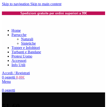
Skip to navigation
Skip to main content
Spedizioni gratuite per ordini superiori a 99€
Home
Parrucche
Naturali
Sintetiche
Topper e Infoltitori
Turbanti e Bandane
Protesi Uomo
Accessori
Info Utili
Accedi / Registrati
0
oggetti
0,00
€
Menu
0
oggetti
51-60