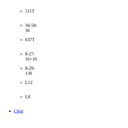
511T
56-58-
36
637T
8-27-
16+10
8-29-
130
L12
L8
Clear