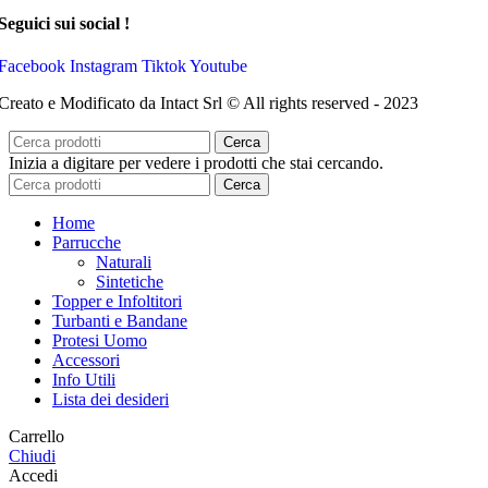
Seguici sui social !
Facebook
Instagram
Tiktok
Youtube
Creato e Modificato da Intact Srl © All rights reserved - 2023
Cerca
Inizia a digitare per vedere i prodotti che stai cercando.
Cerca
Home
Parrucche
Naturali
Sintetiche
Topper e Infoltitori
Turbanti e Bandane
Protesi Uomo
Accessori
Info Utili
Lista dei desideri
Carrello
Chiudi
Accedi