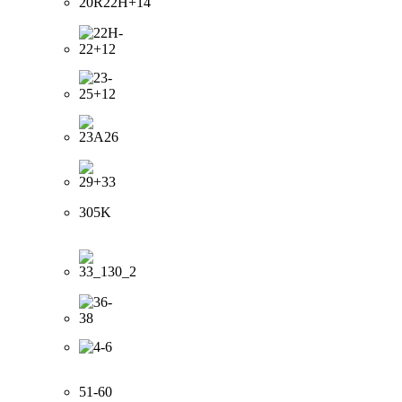
305K
51-60