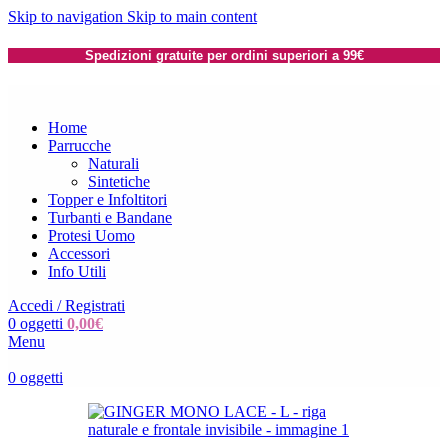
Skip to navigation
Skip to main content
Spedizioni gratuite per ordini superiori a 99€
Home
Parrucche
Naturali
Sintetiche
Topper e Infoltitori
Turbanti e Bandane
Protesi Uomo
Accessori
Info Utili
Accedi / Registrati
0
oggetti
0,00
€
Menu
0
oggetti