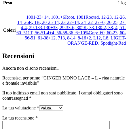
Peso
1 kg
1001-23+14
,
1001+6Root
,
1001Rooted
,
12-23
,
12-26
,
14_26R
,
1B
,
20-25-14
,
23-22+14
,
24_22_27+6
,
26-25
,
27-
4-4
,
29-133-130+33
,
29-33-6
,
305K
,
33-130-2
,
38
,
4
,
51-
Colori
60
,
511T
,
56-51-4+4
,
56-58-36
,
6+10%Grey
,
60
,
60-23
,
60-
56-51
,
61-38+12
,
713
,
8-14
,
8-16+2
,
L12
,
L8
,
LIGHT-
ORANGE-RED
,
Spotlight-Red
Recensioni
Ancora non ci sono recensioni.
Recensisci per primo “GINGER MONO LACE – L – riga naturale
e frontale invisibile”
Il tuo indirizzo email non sarà pubblicato.
I campi obbligatori sono
contrassegnati
*
La tua valutazione
*
La tua recensione
*