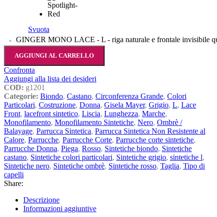
Svuota
GINGER MONO LACE - L - riga naturale e frontale invisibile qu
AGGIUNGI AL CARRELLO
Confronta
Aggiungi alla lista dei desideri
COD:
g1201
Categorie:
Biondo
,
Castano
,
Circonferenza Grande
,
Colori
Particolari
,
Costruzione
,
Donna
,
Gisela Mayer
,
Grigio
,
L
,
Lace
Front
,
lacefront sintetico
,
Liscia
,
Lunghezza
,
Marche
,
Monofilamento
,
Monofilamento Sintetiche
,
Nero
,
Ombrè /
Balayage
,
Parrucca Sintetica
,
Parrucca Sintetica Non Resistente al
Calore
,
Parrucche
,
Parrucche Corte
,
Parrucche corte sintetiche
,
Parrucche Donna
,
Piega
,
Rosso
,
Sintetiche biondo
,
Sintetiche
castano
,
Sintetiche colori particolari
,
Sintetiche grigio
,
sintetiche l
,
Sintetiche nero
,
Sintetiche ombrè
,
Sintetiche rosso
,
Taglia
,
Tipo di
capelli
Share:
Descrizione
Informazioni aggiuntive