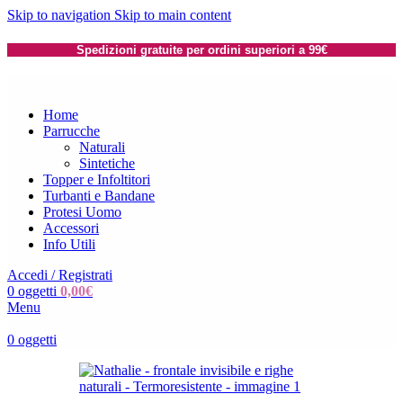
Skip to navigation
Skip to main content
Spedizioni gratuite per ordini superiori a 99€
Home
Parrucche
Naturali
Sintetiche
Topper e Infoltitori
Turbanti e Bandane
Protesi Uomo
Accessori
Info Utili
Accedi / Registrati
0
oggetti
0,00
€
Menu
0
oggetti