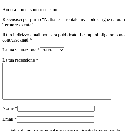
Ancora non ci sono recensioni.
Recensisci per primo “Nathalie – frontale invisibile e righe naturali –
Termoresistente”
Il tuo indirizzo email non sarà pubblicato.
I campi obbligatori sono
contrassegnati
*
La tua valutazione
*
La tua recensione
*
Nome
*
Email
*
Salva il mio nome, email e sito web in questo browser per la