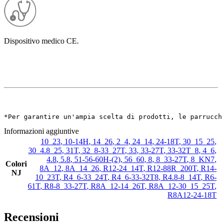
Dispositivo medico CE.
*Per garantire un'ampia scelta di prodotti, le parrucch
Informazioni aggiuntive
10_23
,
10-14H
,
14_26
,
2_4
,
24_14
,
24-18T
,
30_15_25
,
30_4.8_25
,
31T
,
32_8-33_27T
,
33
,
33-27T
,
33-32T_8
,
4_6
,
4.8
,
5.8
,
51-56-60H-(2)
,
56_60
,
8
,
8_33-27T
,
8_KN7
,
Colori
8A_12
,
8A_14_26
,
R12-24_14T
,
R12-88R_200T
,
R14-
NJ
10_23T
,
R4_6-33_24T
,
R4_6-33-32T8
,
R4.8-8_14T
,
R6-
61T
,
R8-8_33-27T
,
R8A_12-14_26T
,
R8A_12-30_15_25T
,
R8A12-24-18T
Recensioni