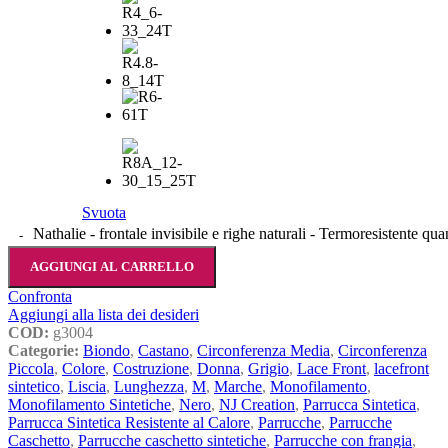
Svuota
Nathalie - frontale invisibile e righe naturali - Termoresistente qua
AGGIUNGI AL CARRELLO
Confronta
Aggiungi alla lista dei desideri
COD:
g3004
Categorie:
Biondo
,
Castano
,
Circonferenza Media
,
Circonferenza
Piccola
,
Colore
,
Costruzione
,
Donna
,
Grigio
,
Lace Front
,
lacefront
sintetico
,
Liscia
,
Lunghezza
,
M
,
Marche
,
Monofilamento
,
Monofilamento Sintetiche
,
Nero
,
NJ Creation
,
Parrucca Sintetica
,
Parrucca Sintetica Resistente al Calore
,
Parrucche
,
Parrucche
Caschetto
,
Parrucche caschetto sintetiche
,
Parrucche con frangia
,