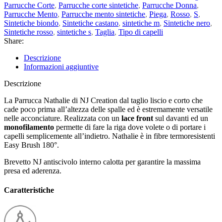
Parrucche Corte
,
Parrucche corte sintetiche
,
Parrucche Donna
,
Parrucche Mento
,
Parrucche mento sintetiche
,
Piega
,
Rosso
,
S
,
Sintetiche biondo
,
Sintetiche castano
,
sintetiche m
,
Sintetiche nero
,
Sintetiche rosso
,
sintetiche s
,
Taglia
,
Tipo di capelli
Share:
Descrizione
Informazioni aggiuntive
Descrizione
La Parrucca Nathalie di NJ Creation dal taglio liscio e corto che
cade poco prima all’altezza delle spalle ed è estremamente versatile
nelle acconciature. Realizzata con un
lace front
sul davanti ed un
monofilamento
permette di fare la riga dove volete o di portare i
capelli semplicemente all’indietro. Nathalie è in fibre termoresistenti
Easy Brush 180°.
Brevetto NJ antiscivolo interno calotta per garantire la massima
presa ed aderenza.
Caratteristiche