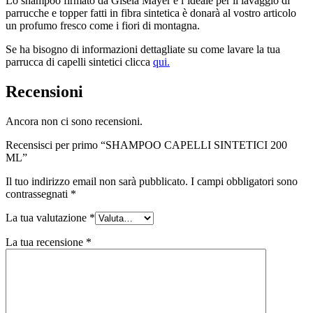
Lo shampoo firmato da Gisela Mayer è l’ideale per il lavaggio di
parrucche e topper fatti in fibra sintetica è donarà al vostro articolo
un profumo fresco come i fiori di montagna.
Se ha bisogno di informazioni dettagliate su come lavare la tua
parrucca di capelli sintetici clicca
qui.
Recensioni
Ancora non ci sono recensioni.
Recensisci per primo “SHAMPOO CAPELLI SINTETICI 200
ML”
Il tuo indirizzo email non sarà pubblicato.
I campi obbligatori sono
contrassegnati
*
La tua valutazione
*
La tua recensione
*