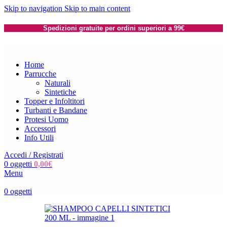
Skip to navigation
Skip to main content
Spedizioni gratuite per ordini superiori a 99€
Home
Parrucche
Naturali
Sintetiche
Topper e Infoltitori
Turbanti e Bandane
Protesi Uomo
Accessori
Info Utili
Accedi / Registrati
0
oggetti
0,00
€
Menu
0
oggetti