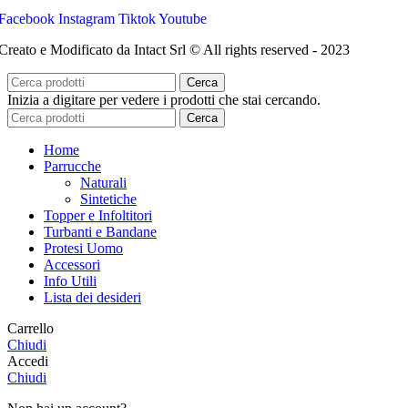
Facebook
Instagram
Tiktok
Youtube
Creato e Modificato da Intact Srl © All rights reserved - 2023
Cerca
Inizia a digitare per vedere i prodotti che stai cercando.
Cerca
Home
Parrucche
Naturali
Sintetiche
Topper e Infoltitori
Turbanti e Bandane
Protesi Uomo
Accessori
Info Utili
Lista dei desideri
Carrello
Chiudi
Accedi
Chiudi