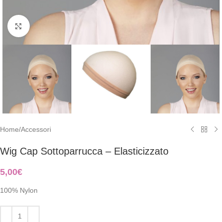
Clicca per ingrandire
Home
/
Accessori
Wig Cap Sottoparrucca – Elasticizzato
5,00
€
100% Nylon