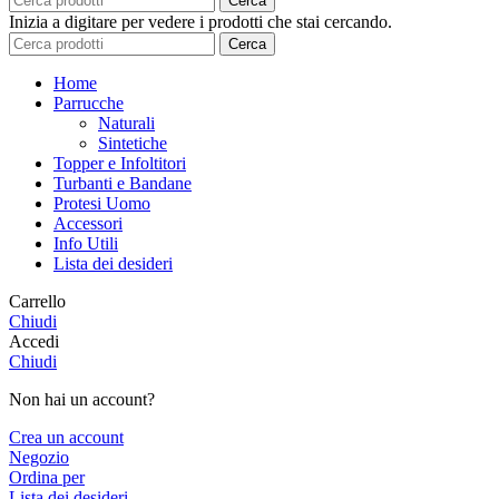
Cerca
Inizia a digitare per vedere i prodotti che stai cercando.
Cerca
Home
Parrucche
Naturali
Sintetiche
Topper e Infoltitori
Turbanti e Bandane
Protesi Uomo
Accessori
Info Utili
Lista dei desideri
Carrello
Chiudi
Accedi
Chiudi
Non hai un account?
Crea un account
Negozio
Ordina per
Lista dei desideri