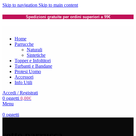
Skip to navigation
Skip to main content
Spedizioni gratuite per ordini superiori a 99€
Home
Parrucche
Naturali
Sintetiche
Topper e Infoltitori
Turbanti e Bandane
Protesi Uomo
Accessori
Info Utili
Accedi / Registrati
0
oggetti
0,00
€
Menu
0
oggetti
sotto parrucca