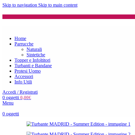
Skip to navigation
Skip to main content
Home
Parrucche
Naturali
Sintetiche
Topper e Infoltitori
Turbanti e Bandane
Protesi Uomo
Accessori
Info Utili
Accedi / Registrati
0
oggetti
0,00
€
Menu
0
oggetti