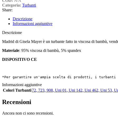
COD:
N/A
Categoria:
Turbanti
Share:
Descrizione
Informazioni aggiuntive
Descrizione
Madrid di Gisela Mayer è un turbante fatto in viscosa di bambù, vendut
Materiale
: 95% viscosa di bambù, 5% spandex
DISPOSITIVO CE
*Per garantire un'ampia scelta di prodotti, i turbanti 
Informazioni aggiuntive
Colori Turbanti
72
,
723
,
908
,
Uni 01
,
Uni 142
,
Uni 462
,
Uni 53
,
Un
Recensioni
Ancora non ci sono recensioni.