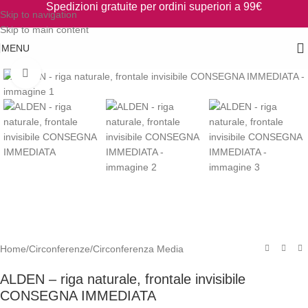
Spedizioni gratuite per ordini superiori a 99€
Skip to navigation
Skip to main content
MENU
Clicca per ingrandire
Home
/
Circonferenze
/
Circonferenza Media
ALDEN – riga naturale, frontale invisibile
CONSEGNA IMMEDIATA