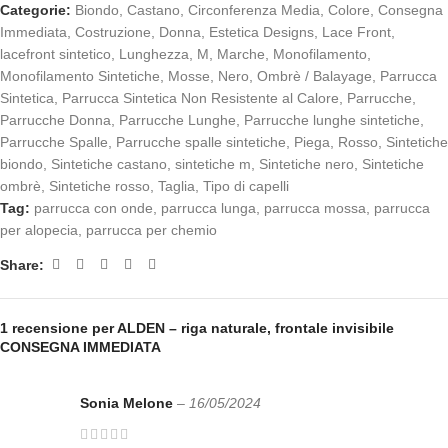
Categorie:
Biondo
,
Castano
,
Circonferenza Media
,
Colore
,
Consegna
Immediata
,
Costruzione
,
Donna
,
Estetica Designs
,
Lace Front
,
lacefront sintetico
,
Lunghezza
,
M
,
Marche
,
Monofilamento
,
Monofilamento Sintetiche
,
Mosse
,
Nero
,
Ombrè / Balayage
,
Parrucca
Sintetica
,
Parrucca Sintetica Non Resistente al Calore
,
Parrucche
,
Parrucche Donna
,
Parrucche Lunghe
,
Parrucche lunghe sintetiche
,
Parrucche Spalle
,
Parrucche spalle sintetiche
,
Piega
,
Rosso
,
Sintetiche
biondo
,
Sintetiche castano
,
sintetiche m
,
Sintetiche nero
,
Sintetiche
ombrè
,
Sintetiche rosso
,
Taglia
,
Tipo di capelli
Tag:
parrucca con onde
,
parrucca lunga
,
parrucca mossa
,
parrucca
per alopecia
,
parrucca per chemio
Share:
1 recensione per
ALDEN – riga naturale, frontale invisibile
CONSEGNA IMMEDIATA
Sonia Melone
–
16/05/2024