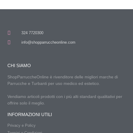
324 7720300
info@shopparruccheonline.com
CHI SIAMO
ShopParruccheOnline è rivenditore delle migliori marche di
Parrucche e Turbanti per uso medico ed estetico.
Vendiamo articoli prodotti con i più alti standard qualitativi per
offrire solo il meglio.
INFORMAZIONI UTILI
Privacy e Policy
Termini e Condizioni