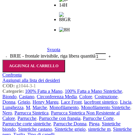
Svuota
BRIE - frontale invisibile, riga libera quantità
AGGIUNGI AL CARRELLO
Confronta
Aggiungi alla lista dei desideri
COD:
g1044-3-1
Categorie:
100% Fatta a Mano
,
100% Fatta a Mano Sintetiche
,
Biondo
,
Castano
,
Circonferenza Media
,
Colore
,
Costruzione
,
Donna
,
Grigio
,
Henry Margu
,
Lace Front
,
lacefront sintetico
,
Liscia
,
Lunghezza
,
M
,
Marche
,
Monofilamento
,
Monofilamento Sintetiche
,
Nero
,
Parrucca Sintetica
,
Parrucca Sintetica Non Resistente al
Calore
,
Parrucche
,
Parrucche con frangia
,
Parrucche Corte
,
Parrucche corte sintetiche
,
Parrucche Donna
,
Piega
,
Sintetiche
biondo
,
Sintetiche castano
,
Sintetiche grigio
,
sintetiche m
,
Sintetiche
nero
,
Taglia
,
Tipo di capelli