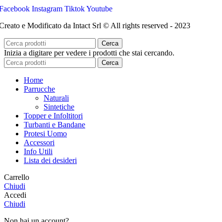
Facebook
Instagram
Tiktok
Youtube
Creato e Modificato da Intact Srl © All rights reserved - 2023
Cerca
Inizia a digitare per vedere i prodotti che stai cercando.
Cerca
Home
Parrucche
Naturali
Sintetiche
Topper e Infoltitori
Turbanti e Bandane
Protesi Uomo
Accessori
Info Utili
Lista dei desideri
Carrello
Chiudi
Accedi
Chiudi
Non hai un account?