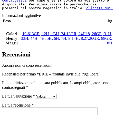
contattateci
 per sapere se il colore da voi scelto è 
disponibile. Per visualizzare le parrucche già 
presenti nel nostro magazzino in italia, 
cliccate qui.
Informazioni aggiuntive
Peso
1 kg
Colori
10-613GR
,
12H
,
1BH
,
24-18GR
,
24H18
,
26GR
,
31H
,
Henry
33H
,
44H
,
4H
,
5H
,
6H
,
7H
,
8-14H
,
8.27.26GR
,
88GR
,
Margu
8H
Recensioni
Ancora non ci sono recensioni.
Recensisci per primo “BRIE – frontale invisibile, riga libera”
Il tuo indirizzo email non sarà pubblicato.
I campi obbligatori sono
contrassegnati
*
La tua valutazione
*
La tua recensione
*