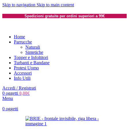
Skip to navigation
Skip to main content
Spedizioni gratuite per ordini superiori a 99€
Home
Parrucche
Naturali
Sintetiche
Topper e Infoltitori
Turbanti e Bandane
Protesi Uomo
Accessori
Info Utili
Accedi / Registrati
0
oggetti
0,00
€
Menu
0
oggetti