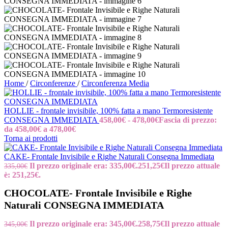
Home
/
Circonferenze
/
Circonferenza Media
HOLLIE - frontale invisibile, 100% fatta a mano Termoresistente
CONSEGNA IMMEDIATA
458,00
€
-
478,00
€
Fascia di prezzo:
da 458,00€ a 478,00€
Torna ai prodotti
CAKE- Frontale Invisibile e Righe Naturali Consegna Immediata
Il prezzo originale era: 335,00€.
251,25
€
Il prezzo attuale
335,00
€
è: 251,25€.
CHOCOLATE- Frontale Invisibile e Righe
Naturali CONSEGNA IMMEDIATA
Il prezzo originale era: 345,00€.
258,75
€
Il prezzo attuale
345,00
€