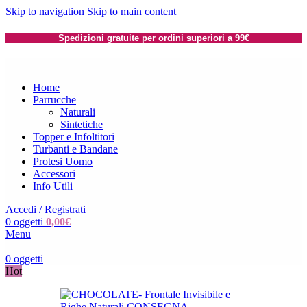
Skip to navigation
Skip to main content
Spedizioni gratuite per ordini superiori a 99€
Home
Parrucche
Naturali
Sintetiche
Topper e Infoltitori
Turbanti e Bandane
Protesi Uomo
Accessori
Info Utili
Accedi / Registrati
0
oggetti
0,00
€
Menu
0
oggetti
Hot