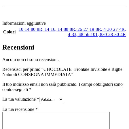
Informazioni aggiuntive
10-14-80-8R
,
14-16
,
14-88-8R
,
26-27-19-8R
,
4-30-27-4R
,
Colori
4-33
,
48-56-101
,
830-28-30-4R
Recensioni
Ancora non ci sono recensioni.
Recensisci per primo “CHOCOLATE- Frontale Invisibile e Righe
Naturali CONSEGNA IMMEDIATA”
Il tuo indirizzo email non sarà pubblicato.
I campi obbligatori sono
contrassegnati
*
La tua valutazione
*
La tua recensione
*