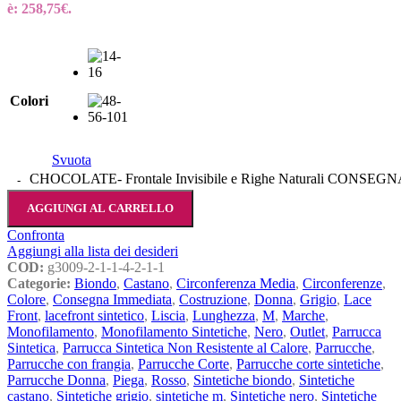
è: 258,75€.
Colori
Svuota
CHOCOLATE- Frontale Invisibile e Righe Naturali CONSEG
AGGIUNGI AL CARRELLO
Confronta
Aggiungi alla lista dei desideri
COD:
g3009-2-1-1-4-2-1-1
Categorie:
Biondo
,
Castano
,
Circonferenza Media
,
Circonferenze
,
Colore
,
Consegna Immediata
,
Costruzione
,
Donna
,
Grigio
,
Lace
Front
,
lacefront sintetico
,
Liscia
,
Lunghezza
,
M
,
Marche
,
Monofilamento
,
Monofilamento Sintetiche
,
Nero
,
Outlet
,
Parrucca
Sintetica
,
Parrucca Sintetica Non Resistente al Calore
,
Parrucche
,
Parrucche con frangia
,
Parrucche Corte
,
Parrucche corte sintetiche
,
Parrucche Donna
,
Piega
,
Rosso
,
Sintetiche biondo
,
Sintetiche
castano
,
Sintetiche grigio
,
sintetiche m
,
Sintetiche nero
,
Sintetiche