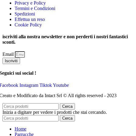
Privacy e Policy
Termini e Condizioni
Spedizioni
Effettua un reso
Cookie Policy
iscriviti alla nostra newsletter e non perderti i nostri fantastici
sconti.
Email
Iscriviti
Seguici sui social !
Facebook
Instagram
Tiktok
Youtube
Creato e Modificato da Intact Srl © All rights reserved - 2023
Cerca
Inizia a digitare per vedere i prodotti che stai cercando.
Cerca
Home
Parrucche