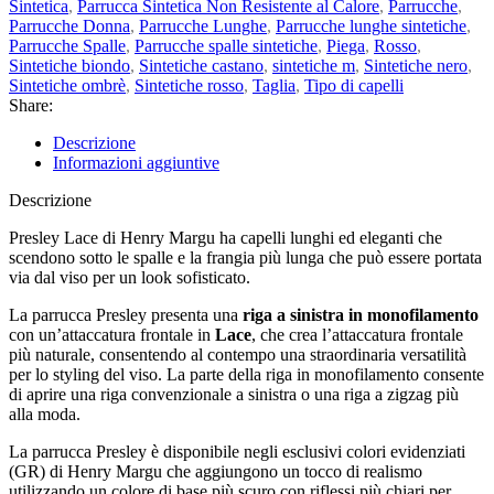
Sintetica
,
Parrucca Sintetica Non Resistente al Calore
,
Parrucche
,
Parrucche Donna
,
Parrucche Lunghe
,
Parrucche lunghe sintetiche
,
Parrucche Spalle
,
Parrucche spalle sintetiche
,
Piega
,
Rosso
,
Sintetiche biondo
,
Sintetiche castano
,
sintetiche m
,
Sintetiche nero
,
Sintetiche ombrè
,
Sintetiche rosso
,
Taglia
,
Tipo di capelli
Share:
Descrizione
Informazioni aggiuntive
Descrizione
Presley Lace di Henry Margu ha capelli lunghi ed eleganti che
scendono sotto le spalle e la frangia più lunga che può essere portata
via dal viso per un look sofisticato.
La parrucca Presley presenta una
riga a sinistra in monofilamento
con un’attaccatura frontale in
Lace
, che crea l’attaccatura frontale
più naturale, consentendo al contempo una straordinaria versatilità
per lo styling del viso. La parte della riga in monofilamento consente
di aprire una riga convenzionale a sinistra o una riga a zigzag più
alla moda.
La parrucca Presley è disponibile negli esclusivi colori evidenziati
(GR) di Henry Margu che aggiungono un tocco di realismo
utilizzando un colore di base più scuro con riflessi più chiari per