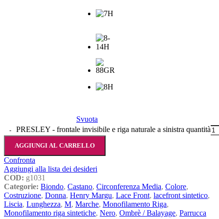
Svuota
PRESLEY - frontale invisibile e riga naturale a sinistra quantità
AGGIUNGI AL CARRELLO
Confronta
Aggiungi alla lista dei desideri
COD:
g1031
Categorie:
Biondo
,
Castano
,
Circonferenza Media
,
Colore
,
Costruzione
,
Donna
,
Henry Margu
,
Lace Front
,
lacefront sintetico
,
Liscia
,
Lunghezza
,
M
,
Marche
,
Monofilamento Riga
,
Monofilamento riga sintetiche
,
Nero
,
Ombrè / Balayage
,
Parrucca