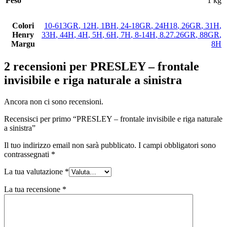
Peso
1 kg
Colori
10-613GR
,
12H
,
1BH
,
24-18GR
,
24H18
,
26GR
,
31H
,
Henry
33H
,
44H
,
4H
,
5H
,
6H
,
7H
,
8-14H
,
8.27.26GR
,
88GR
,
Margu
8H
2 recensioni per
PRESLEY – frontale
invisibile e riga naturale a sinistra
Ancora non ci sono recensioni.
Recensisci per primo “PRESLEY – frontale invisibile e riga naturale
a sinistra”
Il tuo indirizzo email non sarà pubblicato.
I campi obbligatori sono
contrassegnati
*
La tua valutazione
*
La tua recensione
*