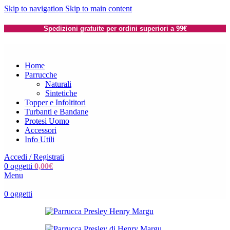
Skip to navigation
Skip to main content
Spedizioni gratuite per ordini superiori a 99€
Home
Parrucche
Naturali
Sintetiche
Topper e Infoltitori
Turbanti e Bandane
Protesi Uomo
Accessori
Info Utili
Accedi / Registrati
0
oggetti
0,00
€
Menu
0
oggetti