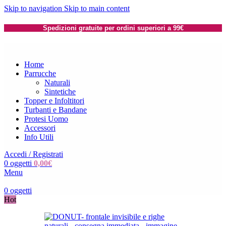
Skip to navigation
Skip to main content
Spedizioni gratuite per ordini superiori a 99€
Home
Parrucche
Naturali
Sintetiche
Topper e Infoltitori
Turbanti e Bandane
Protesi Uomo
Accessori
Info Utili
Accedi / Registrati
0
oggetti
0,00
€
Menu
0
oggetti
Hot