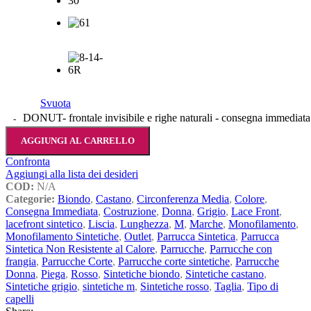
Svuota
DONUT- frontale invisibile e righe naturali - consegna immediata
AGGIUNGI AL CARRELLO
Confronta
Aggiungi alla lista dei desideri
COD:
N/A
Categorie:
Biondo
,
Castano
,
Circonferenza Media
,
Colore
,
Consegna Immediata
,
Costruzione
,
Donna
,
Grigio
,
Lace Front
,
lacefront sintetico
,
Liscia
,
Lunghezza
,
M
,
Marche
,
Monofilamento
,
Monofilamento Sintetiche
,
Outlet
,
Parrucca Sintetica
,
Parrucca
Sintetica Non Resistente al Calore
,
Parrucche
,
Parrucche con
frangia
,
Parrucche Corte
,
Parrucche corte sintetiche
,
Parrucche
Donna
,
Piega
,
Rosso
,
Sintetiche biondo
,
Sintetiche castano
,
Sintetiche grigio
,
sintetiche m
,
Sintetiche rosso
,
Taglia
,
Tipo di
capelli