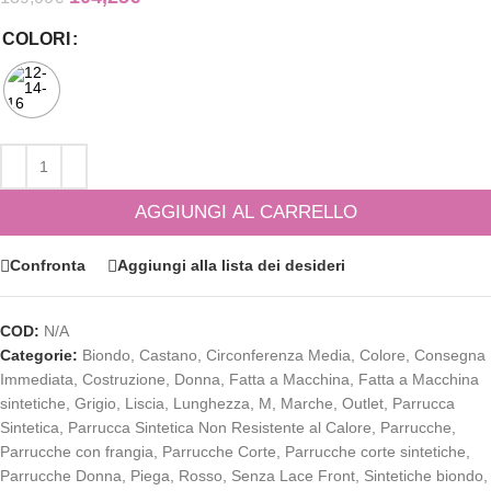
COLORI
AGGIUNGI AL CARRELLO
Confronta
Aggiungi alla lista dei desideri
COD:
N/A
Categorie:
Biondo
,
Castano
,
Circonferenza Media
,
Colore
,
Consegna
Immediata
,
Costruzione
,
Donna
,
Fatta a Macchina
,
Fatta a Macchina
sintetiche
,
Grigio
,
Liscia
,
Lunghezza
,
M
,
Marche
,
Outlet
,
Parrucca
Sintetica
,
Parrucca Sintetica Non Resistente al Calore
,
Parrucche
,
Parrucche con frangia
,
Parrucche Corte
,
Parrucche corte sintetiche
,
Parrucche Donna
,
Piega
,
Rosso
,
Senza Lace Front
,
Sintetiche biondo
,