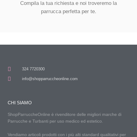
Compila la tua richiesta e noi troveremo la
parrucca perfetta per te.
324 7720300
info@shopparruccheonline.com
CHI SIAMO
ShopParruccheOnline è rivenditore delle migliori marche di
Parrucche e Turbanti per uso medico ed estetico.
Vendiamo articoli prodotti con i più alti standard qualitativi per