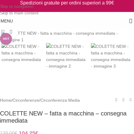
Spedizioni gratuite per ordini superiori a 99€
Skip to navigation
Skip to main content
MENU
Clicca per ingrandire
HOT
Home
/
Circonferenze
/
Circonferenza Media
COLETTE NEW – fatta a macchina – consegna
immediata
104,25
€
139,00
€