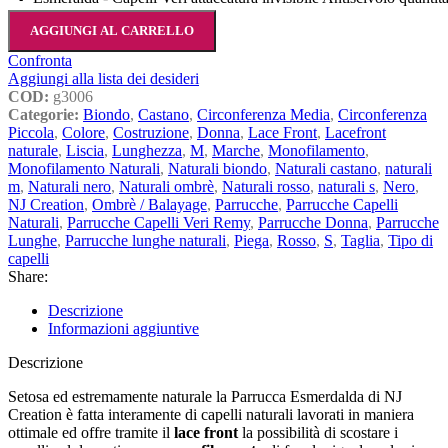
AGGIUNGI AL CARRELLO
Confronta
Aggiungi alla lista dei desideri
COD:
g3006
Categorie:
Biondo
,
Castano
,
Circonferenza Media
,
Circonferenza
Piccola
,
Colore
,
Costruzione
,
Donna
,
Lace Front
,
Lacefront
naturale
,
Liscia
,
Lunghezza
,
M
,
Marche
,
Monofilamento
,
Monofilamento Naturali
,
Naturali biondo
,
Naturali castano
,
naturali
m
,
Naturali nero
,
Naturali ombrè
,
Naturali rosso
,
naturali s
,
Nero
,
NJ Creation
,
Ombrè / Balayage
,
Parrucche
,
Parrucche Capelli
Naturali
,
Parrucche Capelli Veri Remy
,
Parrucche Donna
,
Parrucche
Lunghe
,
Parrucche lunghe naturali
,
Piega
,
Rosso
,
S
,
Taglia
,
Tipo di
capelli
Share:
Descrizione
Informazioni aggiuntive
Descrizione
Setosa ed estremamente naturale la Parrucca Esmerdalda di NJ
Creation è fatta interamente di capelli naturali lavorati in maniera
ottimale ed offre tramite il
lace front
la possibilità di scostare i