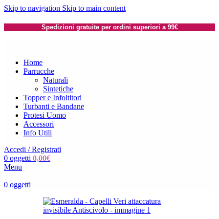
Skip to navigation
Skip to main content
Spedizioni gratuite per ordini superiori a 99€
Home
Parrucche
Naturali
Sintetiche
Topper e Infoltitori
Turbanti e Bandane
Protesi Uomo
Accessori
Info Utili
Accedi / Registrati
0
oggetti
0,00
€
Menu
0
oggetti