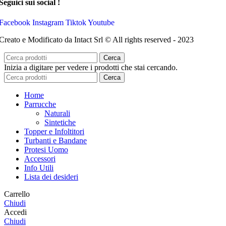
Seguici sui social !
Facebook
Instagram
Tiktok
Youtube
Creato e Modificato da Intact Srl © All rights reserved - 2023
Cerca
Inizia a digitare per vedere i prodotti che stai cercando.
Cerca
Home
Parrucche
Naturali
Sintetiche
Topper e Infoltitori
Turbanti e Bandane
Protesi Uomo
Accessori
Info Utili
Lista dei desideri
Carrello
Chiudi
Accedi
Chiudi