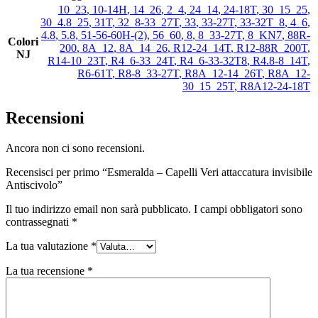
10_23
,
10-14H
,
14_26
,
2_4
,
24_14
,
24-18T
,
30_15_25
,
30_4.8_25
,
31T
,
32_8-33_27T
,
33
,
33-27T
,
33-32T_8
,
4_6
,
4.8
,
5.8
,
51-56-60H-(2)
,
56_60
,
8
,
8_33-27T
,
8_KN7
,
88R-
Colori
200
,
8A_12
,
8A_14_26
,
R12-24_14T
,
R12-88R_200T
,
NJ
R14-10_23T
,
R4_6-33_24T
,
R4_6-33-32T8
,
R4.8-8_14T
,
R6-61T
,
R8-8_33-27T
,
R8A_12-14_26T
,
R8A_12-
30_15_25T
,
R8A12-24-18T
Recensioni
Ancora non ci sono recensioni.
Recensisci per primo “Esmeralda – Capelli Veri attaccatura invisibile
Antiscivolo”
Il tuo indirizzo email non sarà pubblicato.
I campi obbligatori sono
contrassegnati
*
La tua valutazione
*
La tua recensione
*