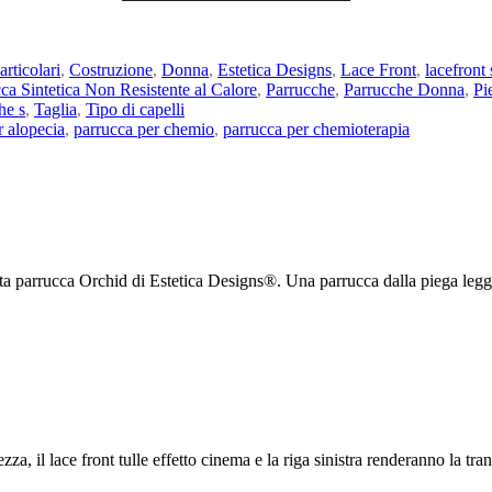
articolari
,
Costruzione
,
Donna
,
Estetica Designs
,
Lace Front
,
lacefront 
ca Sintetica Non Resistente al Calore
,
Parrucche
,
Parrucche Donna
,
Pi
he s
,
Taglia
,
Tipo di capelli
r alopecia
,
parrucca per chemio
,
parrucca per chemioterapia
uta parrucca Orchid di Estetica Designs®. Una parrucca dalla piega legg
zza, il lace front tulle effetto cinema e la riga sinistra renderanno la tra