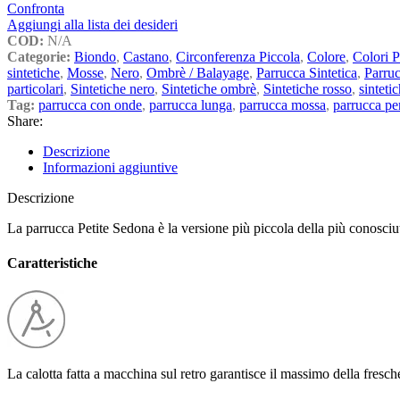
Confronta
Aggiungi alla lista dei desideri
COD:
N/A
Categorie:
Biondo
,
Castano
,
Circonferenza Piccola
,
Colore
,
Colori P
sintetiche
,
Mosse
,
Nero
,
Ombrè / Balayage
,
Parrucca Sintetica
,
Parruc
particolari
,
Sintetiche nero
,
Sintetiche ombrè
,
Sintetiche rosso
,
sintetic
Tag:
parrucca con onde
,
parrucca lunga
,
parrucca mossa
,
parrucca pe
Share:
Descrizione
Informazioni aggiuntive
Descrizione
La parrucca Petite Sedona è la versione più piccola della più conosci
Caratteristiche
La calotta fatta a macchina sul retro garantisce il massimo della fresche