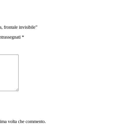
frontale invisibile”
ntrassegnati
*
ssima volta che commento.