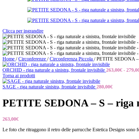
Clicca per ingrandire
Home
/
Circonferenze
/
Circonferenza Piccola
/
PETITE SEDONA – S – r
ORCHID - riga naturale a sinistra, frontale invisibile
263,00
€
-
279,0
Torna ai prodotti
SAGE - riga naturale sinistra, frontale invisibile
280,00
€
PETITE SEDONA – S – riga natu
263,00
€
Le foto che ritraggono il retro delle parrucche Estetica Designs sono