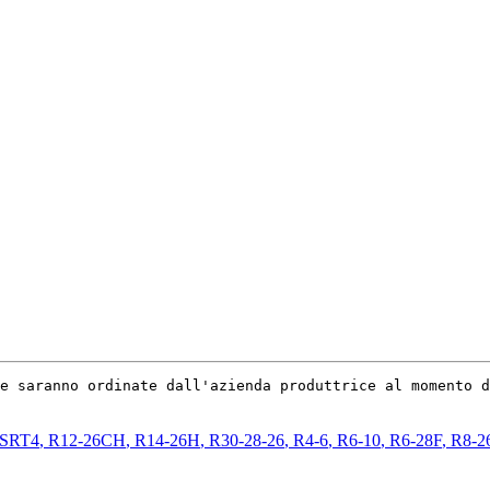
e saranno ordinate dall'azienda produttrice al momento d
SRT4
,
R12-26CH
,
R14-26H
,
R30-28-26
,
R4-6
,
R6-10
,
R6-28F
,
R8-2