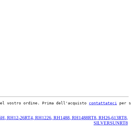
el vostro ordine. Prima dell'acquisto 
contattateci
 per s
6H
,
RH12-26RT4
,
RH1226
,
RH1488
,
RH1488RT8
,
RH26-613RT8
,
SILVERSUNRT8