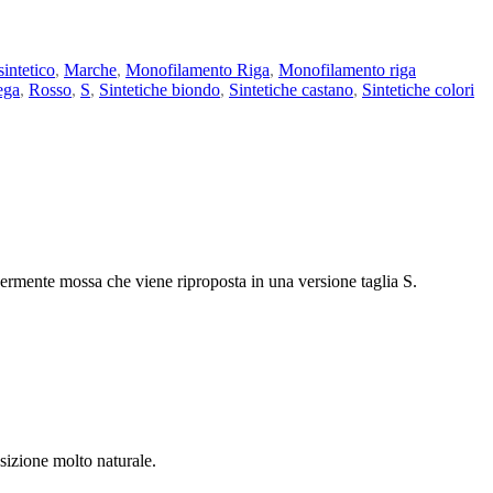
sintetico
,
Marche
,
Monofilamento Riga
,
Monofilamento riga
ega
,
Rosso
,
S
,
Sintetiche biondo
,
Sintetiche castano
,
Sintetiche colori
ermente mossa che viene riproposta in una versione taglia S.
nsizione molto naturale.