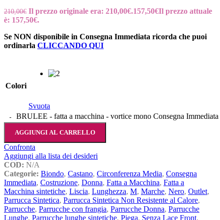
Il prezzo originale era: 210,00€.
157,50
€
Il prezzo attuale
210,00
€
è: 157,50€.
Se NON disponibile in Consegna Immediata ricorda che puoi
ordinarla
CLICCANDO QUI
Colori
Svuota
BRULEE - fatta a macchina - vortice mono Consegna Immediata 
AGGIUNGI AL CARRELLO
Confronta
Aggiungi alla lista dei desideri
COD:
N/A
Categorie:
Biondo
,
Castano
,
Circonferenza Media
,
Consegna
Immediata
,
Costruzione
,
Donna
,
Fatta a Macchina
,
Fatta a
Macchina sintetiche
,
Liscia
,
Lunghezza
,
M
,
Marche
,
Nero
,
Outlet
,
Parrucca Sintetica
,
Parrucca Sintetica Non Resistente al Calore
,
Parrucche
,
Parrucche con frangia
,
Parrucche Donna
,
Parrucche
Lunghe
,
Parrucche lunghe sintetiche
,
Piega
,
Senza Lace Front
,