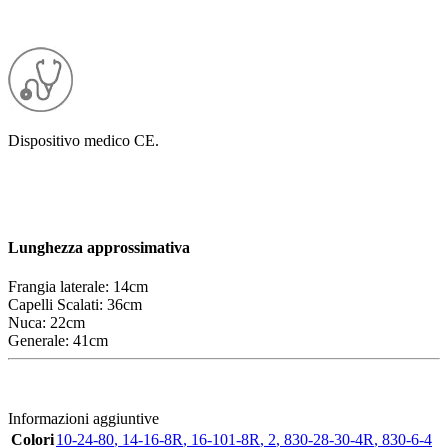
Dispositivo medico CE.
Lunghezza approssimativa
Frangia laterale
: 14cm
Capelli Scalati: 36cm
Nuca: 22cm
Generale: 41cm
Informazioni aggiuntive
Colori
10-24-80
,
14-16-8R
,
16-101-8R
,
2
,
830-28-30-4R
,
830-6-4