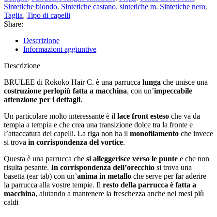
Sintetiche biondo
,
Sintetiche castano
,
sintetiche m
,
Sintetiche nero
,
Taglia
,
Tipo di capelli
Share:
Descrizione
Informazioni aggiuntive
Descrizione
BRULEE di Rokoko Hair C. è una parrucca
lunga
che unisce una
costruzione perlopiù fatta a macchina
, con un’
impeccabile
attenzione per i dettagli
.
Un particolare molto interessante è il
lace front esteso
che va da
tempia a tempia e che crea una transizione dolce tra la fronte e
l’attaccatura dei capelli. La riga non ha il
monofilamento
che invece
si trova
in corrispondenza del vortice
.
Questa è una parrucca che
si alleggerisce verso le punte
e che non
risulta pesante.
In corrispondenza dell’orecchio
si trova una
basetta (ear tab) con un’
anima in metallo
che serve per far aderire
la parrucca alla vostre tempie. Il
resto della parrucca è fatta a
macchina
, aiutando a mantenere la freschezza anche nei mesi più
caldi