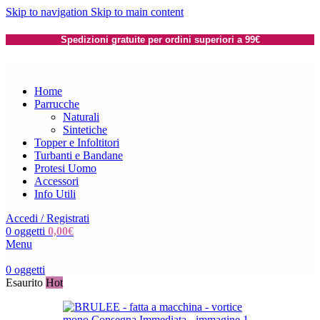
Skip to navigation
Skip to main content
Spedizioni gratuite per ordini superiori a 99€
Home
Parrucche
Naturali
Sintetiche
Topper e Infoltitori
Turbanti e Bandane
Protesi Uomo
Accessori
Info Utili
Accedi / Registrati
0
oggetti
0,00
€
Menu
0
oggetti
Esaurito
Hot