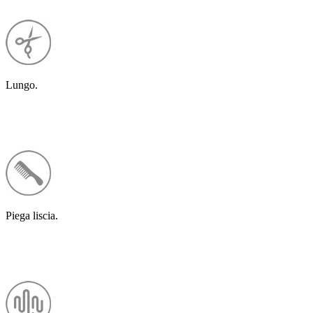
Lungo.
Piega liscia.