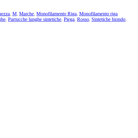
hezza
,
M
,
Marche
,
Monofilamento Riga
,
Monofilamento riga
ghe
,
Parrucche lunghe sintetiche
,
Piega
,
Rosso
,
Sintetiche biondo
,