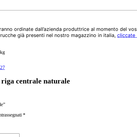
aranno ordinate dall’azienda produttrice al momento del vost
arrucche già presenti nel nostro magazzino in italia, 
cliccate 
 kg
-27
a centrale naturale
le”
ntrassegnati
*