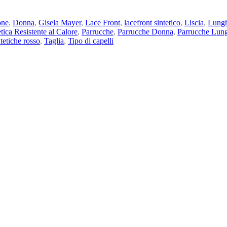
one
,
Donna
,
Gisela Mayer
,
Lace Front
,
lacefront sintetico
,
Liscia
,
Lung
tica Resistente al Calore
,
Parrucche
,
Parrucche Donna
,
Parrucche Lun
tetiche rosso
,
Taglia
,
Tipo di capelli