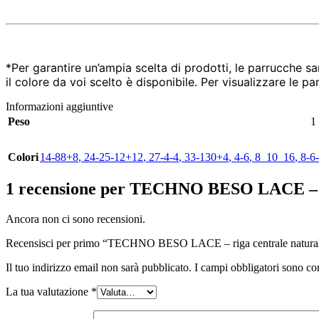
*Per garantire un’ampia scelta di prodotti, le parrucche s
il colore da voi scelto è disponibile. Per visualizzare le p
Informazioni aggiuntive
Peso
1
Colori
14-88+8
,
24-25-12+12
,
27-4-4
,
33-130+4
,
4-6
,
8_10_16
,
8-6
1 recensione per
TECHNO BESO LACE – rig
Ancora non ci sono recensioni.
Recensisci per primo “TECHNO BESO LACE – riga centrale natura
Il tuo indirizzo email non sarà pubblicato.
I campi obbligatori sono co
La tua valutazione
*