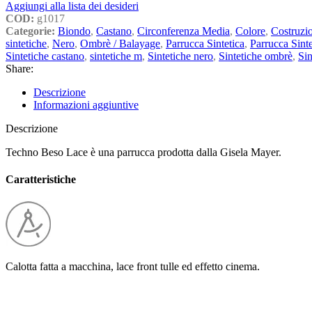
Aggiungi alla lista dei desideri
COD:
g1017
Categorie:
Biondo
,
Castano
,
Circonferenza Media
,
Colore
,
Costruzi
sintetiche
,
Nero
,
Ombrè / Balayage
,
Parrucca Sintetica
,
Parrucca Sinte
Sintetiche castano
,
sintetiche m
,
Sintetiche nero
,
Sintetiche ombrè
,
Sin
Share:
Descrizione
Informazioni aggiuntive
Descrizione
Techno Beso Lace è una parrucca prodotta dalla Gisela Mayer.
Caratteristiche
Calotta fatta a macchina, lace front tulle ed effetto cinema.