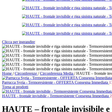
Clicca per ingrandire
Home
/
Circonferenze
/
Circonferenza Media
/
HAUTE – frontale invis
Parrucca Syria - Termoresistente - OFFERTA Consegna Immediata
1
Torna ai prodotti
HAUTE - frontale invisibile - Termoresistente Consegna Immediata
2
HAUTE – frontale invisibile e 