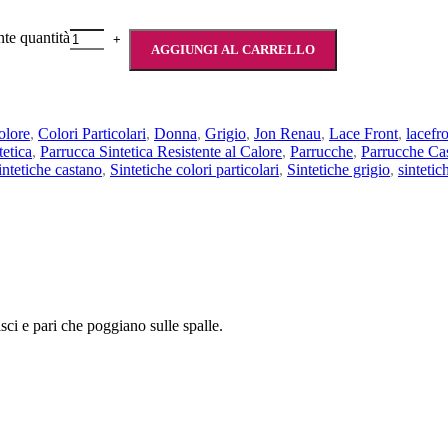
nte quantità
AGGIUNGI AL CARRELLO
olore
,
Colori Particolari
,
Donna
,
Grigio
,
Jon Renau
,
Lace Front
,
lacefro
tetica
,
Parrucca Sintetica Resistente al Calore
,
Parrucche
,
Parrucche Ca
intetiche castano
,
Sintetiche colori particolari
,
Sintetiche grigio
,
sintetic
sci e pari che poggiano sulle spalle.