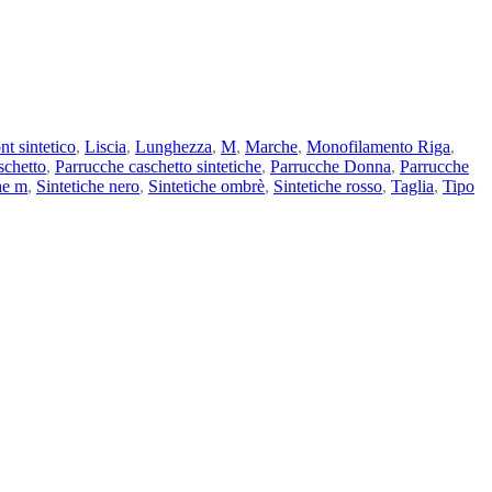
nt sintetico
,
Liscia
,
Lunghezza
,
M
,
Marche
,
Monofilamento Riga
,
schetto
,
Parrucche caschetto sintetiche
,
Parrucche Donna
,
Parrucche
he m
,
Sintetiche nero
,
Sintetiche ombrè
,
Sintetiche rosso
,
Taglia
,
Tipo