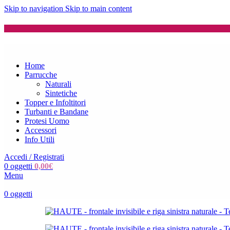
Skip to navigation
Skip to main content
Home
Parrucche
Naturali
Sintetiche
Topper e Infoltitori
Turbanti e Bandane
Protesi Uomo
Accessori
Info Utili
Accedi / Registrati
0
oggetti
0,00
€
Menu
0
oggetti