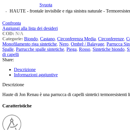
Svuota
HAUTE - frontale invisibile e riga sinistra naturale - Termoresiste
Confronta
Aggiungi alla lista dei desideri
COD:
N/A
Categorie:
Biondo
,
Castano
,
Circonferenza Media
,
Circonferenze
,
C
Monofilamento riga sintetiche
,
Nero
,
Ombrè / Balayage
,
Parrucca Sin
Spalle
,
Parrucche spalle sintetiche
,
Piega
,
Rosso
,
Sintetiche biondo
,
S
di capelli
Share:
Descrizione
Informazioni aggiuntive
Descrizione
Haute di Jon Renau è una parrucca di capelli sintetici termoresistenti li
Caratteristiche