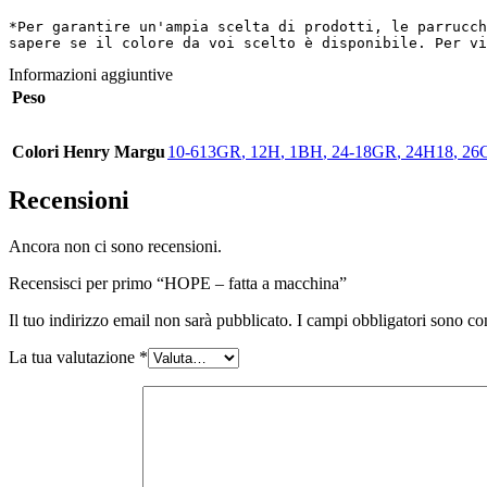
*Per garantire un'ampia scelta di prodotti, le parrucch
sapere se il colore da voi scelto è disponibile. Per vi
Informazioni aggiuntive
Peso
Colori Henry Margu
10-613GR
,
12H
,
1BH
,
24-18GR
,
24H18
,
26
Recensioni
Ancora non ci sono recensioni.
Recensisci per primo “HOPE – fatta a macchina”
Il tuo indirizzo email non sarà pubblicato.
I campi obbligatori sono co
La tua valutazione
*