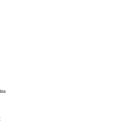
ina
€