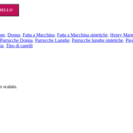
RRELLO
one
,
Donna
,
Fatta a Macchina
,
Fatta a Macchina sintetiche
,
Henry Mar
Parrucche Donna
,
Parrucche Lunghe
,
Parrucche lunghe sintetiche
,
Pie
ia
,
Tipo di capelli
 scalato.