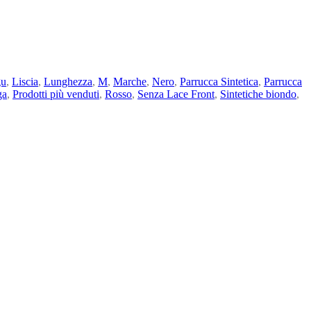
gu
,
Liscia
,
Lunghezza
,
M
,
Marche
,
Nero
,
Parrucca Sintetica
,
Parrucca
ga
,
Prodotti più venduti
,
Rosso
,
Senza Lace Front
,
Sintetiche biondo
,