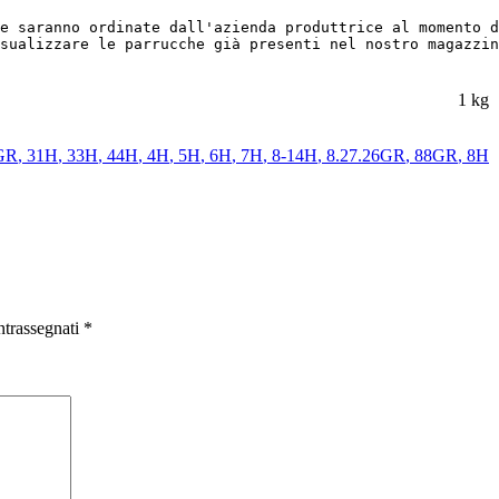
e saranno ordinate dall'azienda produttrice al momento d
sualizzare le parrucche già presenti nel nostro magazzin
1 kg
GR
,
31H
,
33H
,
44H
,
4H
,
5H
,
6H
,
7H
,
8-14H
,
8.27.26GR
,
88GR
,
8H
ntrassegnati
*