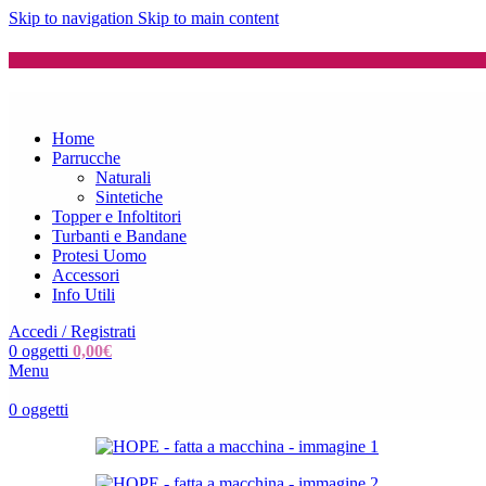
Skip to navigation
Skip to main content
Home
Parrucche
Naturali
Sintetiche
Topper e Infoltitori
Turbanti e Bandane
Protesi Uomo
Accessori
Info Utili
Accedi / Registrati
0
oggetti
0,00
€
Menu
0
oggetti