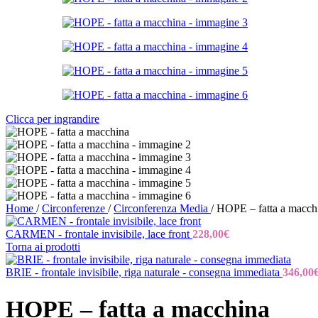
Clicca per ingrandire
Home
/
Circonferenze
/
Circonferenza Media
/
HOPE – fatta a macch
CARMEN - frontale invisibile, lace front
228,00
€
Torna ai prodotti
BRIE - frontale invisibile, riga naturale - consegna immediata
346,00
HOPE – fatta a macchina