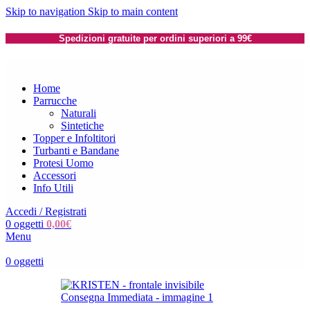
Skip to navigation
Skip to main content
Spedizioni gratuite per ordini superiori a 99€
Home
Parrucche
Naturali
Sintetiche
Topper e Infoltitori
Turbanti e Bandane
Protesi Uomo
Accessori
Info Utili
Accedi / Registrati
0
oggetti
0,00
€
Menu
0
oggetti