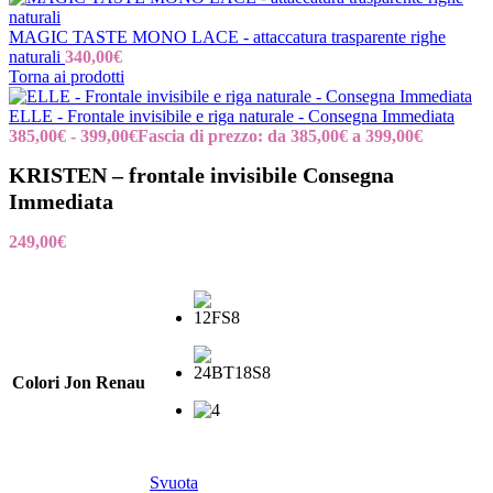
MAGIC TASTE MONO LACE - attaccatura trasparente righe
naturali
340,00
€
Torna ai prodotti
ELLE - Frontale invisibile e riga naturale - Consegna Immediata
385,00
€
-
399,00
€
Fascia di prezzo: da 385,00€ a 399,00€
KRISTEN – frontale invisibile Consegna
Immediata
249,00
€
Colori Jon Renau
Svuota