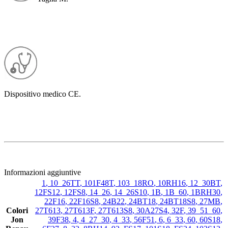
Dispositivo medico CE.
Informazioni aggiuntive
1
,
10_26TT
,
101F48T
,
103_18RO
,
10RH16
,
12_30BT
,
12FS12
,
12FS8
,
14_26
,
14_26S10
,
1B
,
1B_60
,
1BRH30
,
22F16
,
22F16S8
,
24B22
,
24BT18
,
24BT18S8
,
27MB
,
Colori
27T613
,
27T613F
,
27T613S8
,
30A27S4
,
32F
,
39_51_60
,
Jon
39F38
,
4
,
4_27_30
,
4_33
,
56F51
,
6
,
6_33
,
60
,
60S18
,