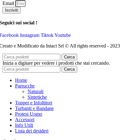
Email
Iscriviti
Seguici sui social !
Facebook
Instagram
Tiktok
Youtube
Creato e Modificato da Intact Srl © All rights reserved - 2023
Cerca
Inizia a digitare per vedere i prodotti che stai cercando.
Cerca
Home
Parrucche
Naturali
Sintetiche
Topper e Infoltitori
Turbanti e Bandane
Protesi Uomo
Accessori
Info Utili
Lista dei desideri