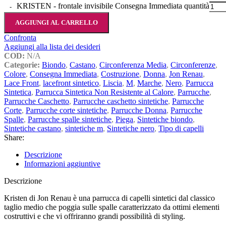
KRISTEN - frontale invisibile Consegna Immediata quantità
AGGIUNGI AL CARRELLO
Confronta
Aggiungi alla lista dei desideri
COD:
N/A
Categorie:
Biondo
,
Castano
,
Circonferenza Media
,
Circonferenze
,
Colore
,
Consegna Immediata
,
Costruzione
,
Donna
,
Jon Renau
,
Lace Front
,
lacefront sintetico
,
Liscia
,
M
,
Marche
,
Nero
,
Parrucca
Sintetica
,
Parrucca Sintetica Non Resistente al Calore
,
Parrucche
,
Parrucche Caschetto
,
Parrucche caschetto sintetiche
,
Parrucche
Corte
,
Parrucche corte sintetiche
,
Parrucche Donna
,
Parrucche
Spalle
,
Parrucche spalle sintetiche
,
Piega
,
Sintetiche biondo
,
Sintetiche castano
,
sintetiche m
,
Sintetiche nero
,
Tipo di capelli
Share:
Descrizione
Informazioni aggiuntive
Descrizione
Kristen di Jon Renau è una parrucca di capelli sintetici dal classico
taglio medio che poggia sulle spalle caratterizzato da ottimi elementi
costruttivi e che vi offriranno grandi possibilità di styling.