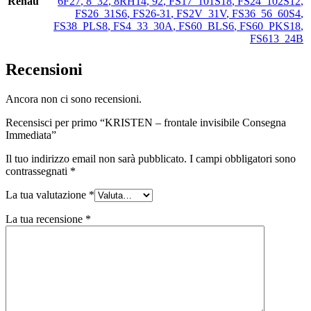
Renau
6F27
,
8_32
,
8RH14
,
92
,
FS17_101S18
,
FS24_102S12
,
FS26_31S6
,
FS26-31
,
FS2V_31V
,
FS36_56_60S4
,
FS38_PLS8
,
FS4_33_30A
,
FS60_BLS6
,
FS60_PKS18
,
FS613_24B
Recensioni
Ancora non ci sono recensioni.
Recensisci per primo “KRISTEN – frontale invisibile Consegna
Immediata”
Il tuo indirizzo email non sarà pubblicato.
I campi obbligatori sono
contrassegnati
*
La tua valutazione
*
La tua recensione
*