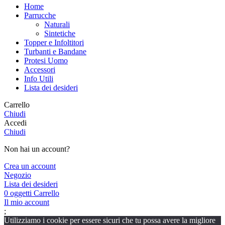
Home
Parrucche
Naturali
Sintetiche
Topper e Infoltitori
Turbanti e Bandane
Protesi Uomo
Accessori
Info Utili
Lista dei desideri
Carrello
Chiudi
Accedi
Chiudi
Non hai un account?
Crea un account
Negozio
Lista dei desideri
0
oggetti
Carrello
Il mio account
;
Utilizziamo i cookie per essere sicuri che tu possa avere la migliore