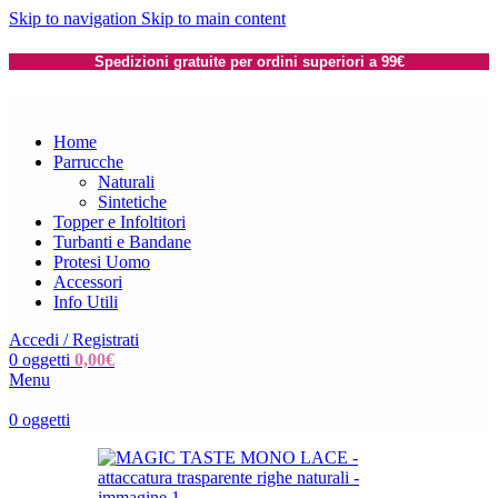
Skip to navigation
Skip to main content
Spedizioni gratuite per ordini superiori a 99€
Home
Parrucche
Naturali
Sintetiche
Topper e Infoltitori
Turbanti e Bandane
Protesi Uomo
Accessori
Info Utili
Accedi / Registrati
0
oggetti
0,00
€
Menu
0
oggetti