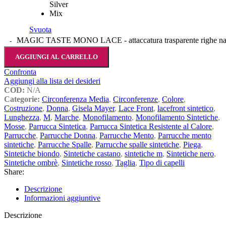
Svuota
MAGIC TASTE MONO LACE - attaccatura trasparente righe natu
AGGIUNGI AL CARRELLO
Confronta
Aggiungi alla lista dei desideri
COD:
N/A
Categorie:
Circonferenza Media
,
Circonferenze
,
Colore
,
Costruzione
,
Donna
,
Gisela Mayer
,
Lace Front
,
lacefront sintetico
,
Lunghezza
,
M
,
Marche
,
Monofilamento
,
Monofilamento Sintetiche
,
Mosse
,
Parrucca Sintetica
,
Parrucca Sintetica Resistente al Calore
,
Parrucche
,
Parrucche Donna
,
Parrucche Mento
,
Parrucche mento
sintetiche
,
Parrucche Spalle
,
Parrucche spalle sintetiche
,
Piega
,
Sintetiche biondo
,
Sintetiche castano
,
sintetiche m
,
Sintetiche nero
,
Sintetiche ombrè
,
Sintetiche rosso
,
Taglia
,
Tipo di capelli
Share:
Descrizione
Informazioni aggiuntive
Descrizione