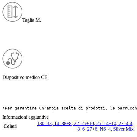
Taglia M.
Dispositivo medico CE.
*Per garantire un'ampia scelta di prodotti, le parrucch
Informazioni aggiuntive
130_33
,
14_88+8
,
22_25+10
,
25_14+10
,
27_4-4
,
Colori
8_6_27+6
,
N6_4
,
Silver Mix