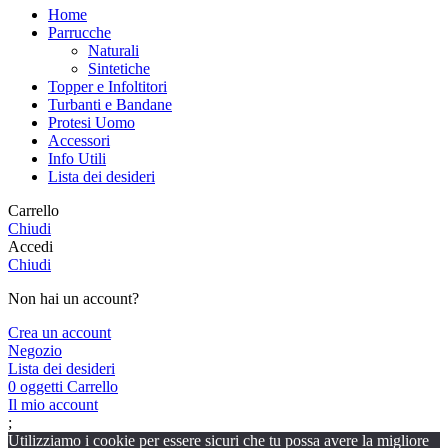
Home
Parrucche
Naturali
Sintetiche
Topper e Infoltitori
Turbanti e Bandane
Protesi Uomo
Accessori
Info Utili
Lista dei desideri
Carrello
Chiudi
Accedi
Chiudi
Non hai un account?
Crea un account
Negozio
Lista dei desideri
0
oggetti
Carrello
Il mio account
;
Utilizziamo i cookie per essere sicuri che tu possa avere la migliore