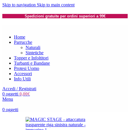
Skip to navigation
Skip to main content
Spedizioni gratuite per ordini superiori a 99€
Home
Parrucche
Naturali
Sintetiche
Topper e Infoltitori
Turbanti e Bandane
Protesi Uomo
Accessori
Info Utili
Accedi / Registrati
0
oggetti
0,00
€
Menu
0
oggetti