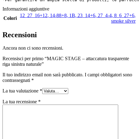
Informazioni aggiuntive
12_27_16+12
,
14-88+8
,
1B
,
23_14+6
,
27_4-4
,
8_6_27+6
,
Colori
smoke silver
Recensioni
Ancora non ci sono recensioni.
Recensisci per primo “MAGIC STAGE – attaccatura trasparente
riga sinistra naturale”
Il tuo indirizzo email non sarà pubblicato.
I campi obbligatori sono
contrassegnati
*
La tua valutazione
*
La tua recensione
*