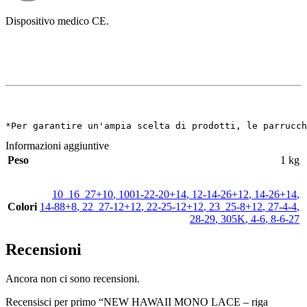
Dispositivo medico CE.
*Per garantire un'ampia scelta di prodotti, le parrucch
Informazioni aggiuntive
Peso
1 kg
10_16_27+10
,
1001-22-20+14
,
12-14-26+12
,
14-26+14
,
Colori
14-88+8
,
22_27-12+12
,
22-25-12+12
,
23_25-8+12
,
27-4-4
,
28-29
,
305K
,
4-6
,
8-6-27
Recensioni
Ancora non ci sono recensioni.
Recensisci per primo “NEW HAWAII MONO LACE – riga