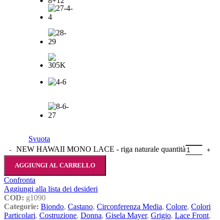
Svuota
NEW HAWAII MONO LACE - riga naturale quantità
AGGIUNGI AL CARRELLO
Confronta
Aggiungi alla lista dei desideri
COD:
g1090
Categorie:
Biondo
,
Castano
,
Circonferenza Media
,
Colore
,
Colori
Particolari
,
Costruzione
,
Donna
,
Gisela Mayer
,
Grigio
,
Lace Front
,