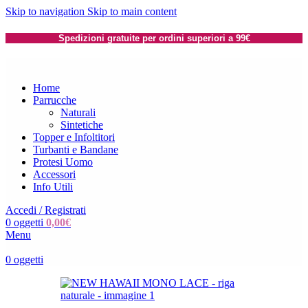
Skip to navigation
Skip to main content
Spedizioni gratuite per ordini superiori a 99€
Home
Parrucche
Naturali
Sintetiche
Topper e Infoltitori
Turbanti e Bandane
Protesi Uomo
Accessori
Info Utili
Accedi / Registrati
0
oggetti
0,00
€
Menu
0
oggetti