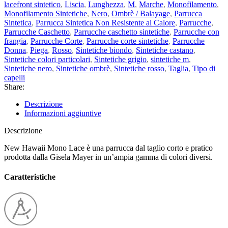
lacefront sintetico
,
Liscia
,
Lunghezza
,
M
,
Marche
,
Monofilamento
,
Monofilamento Sintetiche
,
Nero
,
Ombrè / Balayage
,
Parrucca
Sintetica
,
Parrucca Sintetica Non Resistente al Calore
,
Parrucche
,
Parrucche Caschetto
,
Parrucche caschetto sintetiche
,
Parrucche con
frangia
,
Parrucche Corte
,
Parrucche corte sintetiche
,
Parrucche
Donna
,
Piega
,
Rosso
,
Sintetiche biondo
,
Sintetiche castano
,
Sintetiche colori particolari
,
Sintetiche grigio
,
sintetiche m
,
Sintetiche nero
,
Sintetiche ombrè
,
Sintetiche rosso
,
Taglia
,
Tipo di
capelli
Share:
Descrizione
Informazioni aggiuntive
Descrizione
New Hawaii Mono Lace è una parrucca dal taglio corto e pratico
prodotta dalla Gisela Mayer in un’ampia gamma di colori diversi.
Caratteristiche