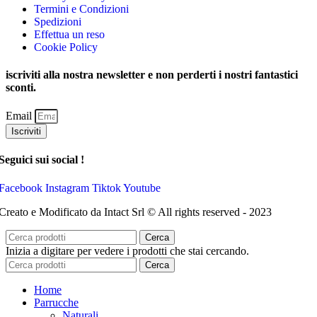
Termini e Condizioni
Spedizioni
Effettua un reso
Cookie Policy
iscriviti alla nostra newsletter e non perderti i nostri fantastici
sconti.
Email
Iscriviti
Seguici sui social !
Facebook
Instagram
Tiktok
Youtube
Creato e Modificato da Intact Srl © All rights reserved - 2023
Cerca
Inizia a digitare per vedere i prodotti che stai cercando.
Cerca
Home
Parrucche
Naturali