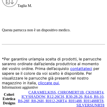
Taglia M.
Questa parrucca non è un dispositivo medico.
*Per garantire un’ampia scelta di prodotti, le parrucche 
saranno ordinate dall’azienda produttrice al momento 
del vostro ordine. Prima dell’acquisto 
contattateci
 per 
sapere se il colore da voi scelto è disponibile. Per 
visualizzare le parrucche già presenti nel nostro 
magazzino in italia, 
cliccate qui.
Informazioni aggiuntive
CARAMELKISS
,
CHROMERT1B
,
CKISSRT4
,
Colori
ICYSHADOW
,
R12-26CH
,
R30-28-26
,
R4-6
,
R6-10
,
Estetica
R6-28F
,
R8-26H
,
RH12-26RT4
,
RH1488
,
RH1488RT8
,
Designs
SILVERSUNRT8