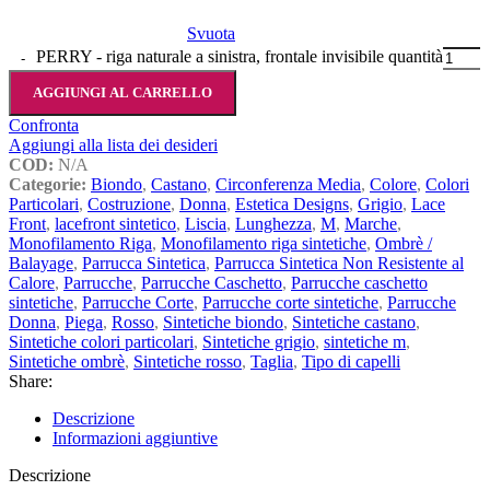
Svuota
PERRY - riga naturale a sinistra, frontale invisibile quantità
AGGIUNGI AL CARRELLO
Confronta
Aggiungi alla lista dei desideri
COD:
N/A
Categorie:
Biondo
,
Castano
,
Circonferenza Media
,
Colore
,
Colori
Particolari
,
Costruzione
,
Donna
,
Estetica Designs
,
Grigio
,
Lace
Front
,
lacefront sintetico
,
Liscia
,
Lunghezza
,
M
,
Marche
,
Monofilamento Riga
,
Monofilamento riga sintetiche
,
Ombrè /
Balayage
,
Parrucca Sintetica
,
Parrucca Sintetica Non Resistente al
Calore
,
Parrucche
,
Parrucche Caschetto
,
Parrucche caschetto
sintetiche
,
Parrucche Corte
,
Parrucche corte sintetiche
,
Parrucche
Donna
,
Piega
,
Rosso
,
Sintetiche biondo
,
Sintetiche castano
,
Sintetiche colori particolari
,
Sintetiche grigio
,
sintetiche m
,
Sintetiche ombrè
,
Sintetiche rosso
,
Taglia
,
Tipo di capelli
Share:
Descrizione
Informazioni aggiuntive
Descrizione