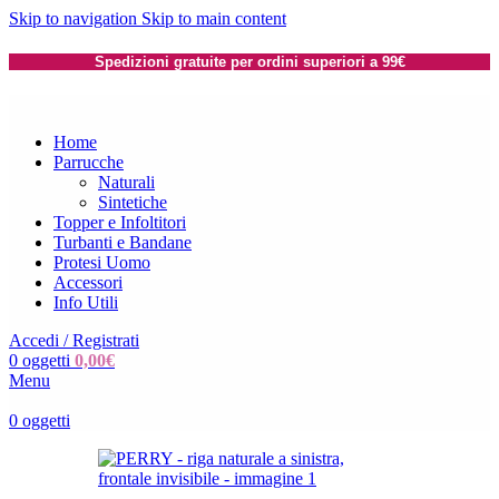
Skip to navigation
Skip to main content
Spedizioni gratuite per ordini superiori a 99€
Home
Parrucche
Naturali
Sintetiche
Topper e Infoltitori
Turbanti e Bandane
Protesi Uomo
Accessori
Info Utili
Accedi / Registrati
0
oggetti
0,00
€
Menu
0
oggetti