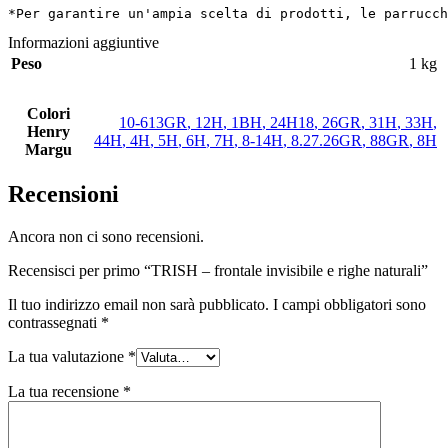
*Per garantire un'ampia scelta di prodotti, le parrucch
Informazioni aggiuntive
Peso
1 kg
Colori
10-613GR
,
12H
,
1BH
,
24H18
,
26GR
,
31H
,
33H
,
Henry
44H
,
4H
,
5H
,
6H
,
7H
,
8-14H
,
8.27.26GR
,
88GR
,
8H
Margu
Recensioni
Ancora non ci sono recensioni.
Recensisci per primo “TRISH – frontale invisibile e righe naturali”
Il tuo indirizzo email non sarà pubblicato.
I campi obbligatori sono
contrassegnati
*
La tua valutazione
*
La tua recensione
*