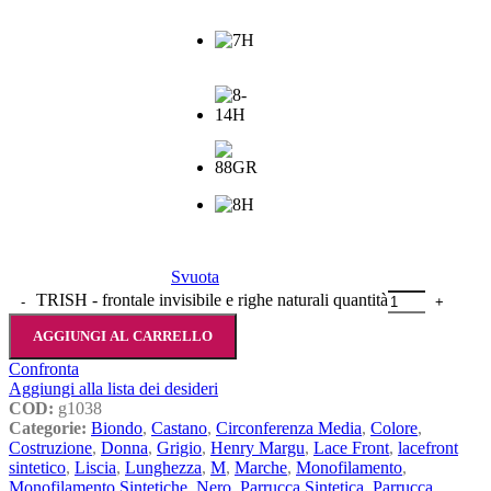
Svuota
TRISH - frontale invisibile e righe naturali quantità
AGGIUNGI AL CARRELLO
Confronta
Aggiungi alla lista dei desideri
COD:
g1038
Categorie:
Biondo
,
Castano
,
Circonferenza Media
,
Colore
,
Costruzione
,
Donna
,
Grigio
,
Henry Margu
,
Lace Front
,
lacefront
sintetico
,
Liscia
,
Lunghezza
,
M
,
Marche
,
Monofilamento
,
Monofilamento Sintetiche
,
Nero
,
Parrucca Sintetica
,
Parrucca