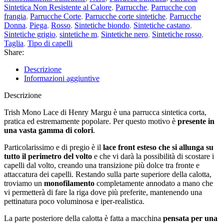
Sintetica Non Resistente al Calore
,
Parrucche
,
Parrucche con
frangia
,
Parrucche Corte
,
Parrucche corte sintetiche
,
Parrucche
Donna
,
Piega
,
Rosso
,
Sintetiche biondo
,
Sintetiche castano
,
Sintetiche grigio
,
sintetiche m
,
Sintetiche nero
,
Sintetiche rosso
,
Taglia
,
Tipo di capelli
Share:
Descrizione
Informazioni aggiuntive
Descrizione
Trish Mono Lace di Henry Margu è una parrucca sintetica corta,
pratica ed estremamente popolare. Per questo motivo è
presente in
una vasta gamma di colori
.
Particolarissimo e di pregio è il
lace front esteso che si allunga su
tutto il perimetro del volto
e che vi darà la possibilità di scostare i
capelli dal volto, creando una transizione più dolce tra fronte e
attaccatura dei capelli. Restando sulla parte superiore della calotta,
troviamo un
monofilamento
completamente annodato a mano che
vi permetterà di fare la riga dove più preferite, mantenendo una
pettinatura poco voluminosa e iper-realistica.
La parte posteriore della calotta è fatta a macchina
pensata per una