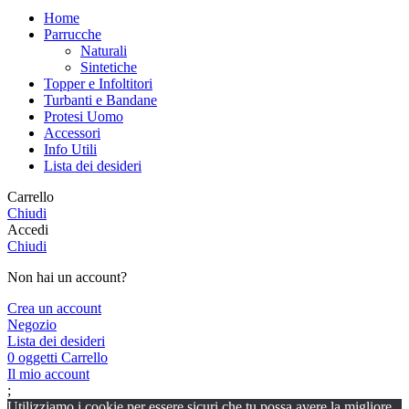
Home
Parrucche
Naturali
Sintetiche
Topper e Infoltitori
Turbanti e Bandane
Protesi Uomo
Accessori
Info Utili
Lista dei desideri
Carrello
Chiudi
Accedi
Chiudi
Non hai un account?
Crea un account
Negozio
Lista dei desideri
0
oggetti
Carrello
Il mio account
;
Utilizziamo i cookie per essere sicuri che tu possa avere la migliore