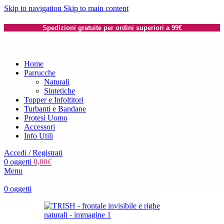
Skip to navigation
Skip to main content
Spedizioni gratuite per ordini superiori a 99€
Home
Parrucche
Naturali
Sintetiche
Topper e Infoltitori
Turbanti e Bandane
Protesi Uomo
Accessori
Info Utili
Accedi / Registrati
0
oggetti
0,00
€
Menu
0
oggetti