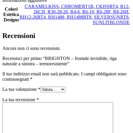
Informazioni aggiuntive
CARAMELKISS
,
CHROMERT1B
,
CKISSRT4
,
R12-
Colori
26CH
,
R30-28-26
,
R4-6
,
R6-10
,
R6-28F
,
R8-26H
,
Estetica
RH12-26RT4
,
RH1488
,
RH1488RT8
,
SILVERSUNRT8
,
Designs
SUNLITBLONDE
Recensioni
Ancora non ci sono recensioni.
Recensisci per primo “BRIGHTON – frontale invisibile, riga
naturale a sinistra – termoresistente”
Il tuo indirizzo email non sarà pubblicato.
I campi obbligatori sono
contrassegnati
*
La tua valutazione
*
La tua recensione
*