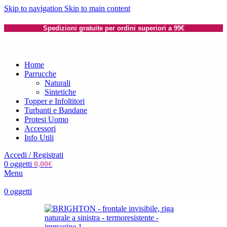
Skip to navigation
Skip to main content
Spedizioni gratuite per ordini superiori a 99€
Home
Parrucche
Naturali
Sintetiche
Topper e Infoltitori
Turbanti e Bandane
Protesi Uomo
Accessori
Info Utili
Accedi / Registrati
0
oggetti
0,00
€
Menu
0
oggetti