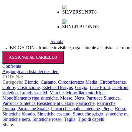
Svuota
BRIGHTON - frontale invisibile, riga naturale a sinistra - termores
AGGIUNGI AL CARRELLO
Confronta
Aggiungi alla lista dei desideri
COD:
N/A
Categorie:
Biondo
,
Castano
,
Circonferenza Media
,
Circonferenze
,
Colore
,
Costruzione
,
Estetica Designs
,
Grigio
,
Lace Front
,
lacefront
sintetico
,
Lunghezza
,
M
,
Marche
,
Monofilamento Riga
,
Monofilamento riga sintetiche
,
Mosse
,
Nero
,
Parrucca Sintetica
,
Parrucca Sintetica Resistente al Calore
,
Parrucche
,
Parrucche
Donna
,
Parrucche Spalle
,
Parrucche spalle sintetiche
,
Piega
,
Rosso
,
Sintetiche biondo
,
Sintetiche castano
,
Sintetiche grigio
,
sintetiche m
,
Sintetiche nero
,
Sintetiche rosso
,
Taglia
,
Tipo di capelli
Share: