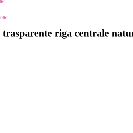
0
€
,00
€
sparente riga centrale natur