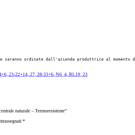
e saranno ordinate dall'azienda produttrice al momento d
4+6
,
23-22+14
,
27
,
28-33+6
,
N6_4
,
RL19_23
ntrale naturale – Termoresistente”
ntrassegnati
*