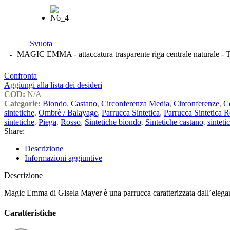
Svuota
MAGIC EMMA - attaccatura trasparente riga centrale naturale - T
Confronta
Aggiungi alla lista dei desideri
COD:
N/A
Categorie:
Biondo
,
Castano
,
Circonferenza Media
,
Circonferenze
,
C
sintetiche
,
Ombrè / Balayage
,
Parrucca Sintetica
,
Parrucca Sintetica R
sintetiche
,
Piega
,
Rosso
,
Sintetiche biondo
,
Sintetiche castano
,
sinteti
Share:
Descrizione
Informazioni aggiuntive
Descrizione
Magic Emma di Gisela Mayer è una parrucca caratterizzata dall’elegan
Caratteristiche