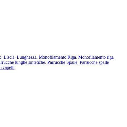
o
,
Liscia
,
Lunghezza
,
Monofilamento Riga
,
Monofilamento riga
rrucche lunghe sintetiche
,
Parrucche Spalle
,
Parrucche spalle
i capelli