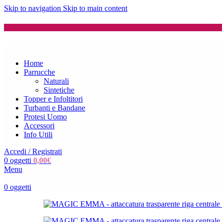
Skip to navigation
Skip to main content
Home
Parrucche
Naturali
Sintetiche
Topper e Infoltitori
Turbanti e Bandane
Protesi Uomo
Accessori
Info Utili
Accedi / Registrati
0
oggetti
0,00
€
Menu
0
oggetti