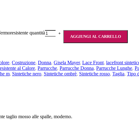
ermoresistente quantità
AGGIUNGI AL CARRELLO
olore
,
Costruzione
,
Donna
,
Gisela Mayer
,
Lace Front
,
lacefront sintetic
esistente al Calore
,
Parrucche
,
Parrucche Donna
,
Parrucche Lunghe
,
Pa
che m
,
Sintetiche nero
,
Sintetiche ombrè
,
Sintetiche rosso
,
Taglia
,
Tipo d
te taglio mosso alle spalle, moderno.