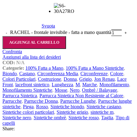
Svuota
RACHEL - frontale invisibile - fatta a mano quantità
AGGIUNGI AL CARRELLO
Confronta
Aggiungi alla lista dei desideri
COD:
N/A
Categorie:
100% Fatta a Mano
,
100% Fatta a Mano Sintetiche
,
Biondo
,
Castano
,
Circonferenza Media
,
Circonferenze
,
Colore
,
Colori Particolari
,
Costruzione
,
Donna
,
Grigio
,
Jon Renau
,
Lace
Front
,
lacefront sintetico
,
Lunghezza
,
M
,
Marche
,
Monofilamento
,
Monofilamento Sintetiche
,
Mosse
,
Nero
,
Ombrè / Balayage
,
Parrucca Sintetica
,
Parrucca Sintetica Non Resistente al Calore
,
Parrucche
,
Parrucche Donna
,
Parrucche Lunghe
,
Parrucche lunghe
sintetiche
,
Piega
,
Rosso
,
Sintetiche biondo
,
Sintetiche castano
,
Sintetiche colori particolari
,
Sintetiche grigio
,
sintetiche m
,
Sintetiche nero
,
Sintetiche ombrè
,
Sintetiche rosso
,
Taglia
,
Tipo di
capelli
Share: