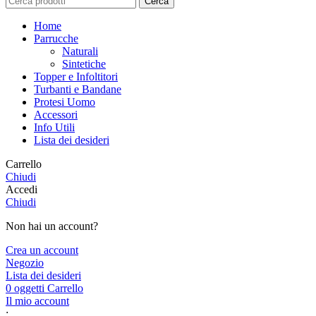
Cerca
Home
Parrucche
Naturali
Sintetiche
Topper e Infoltitori
Turbanti e Bandane
Protesi Uomo
Accessori
Info Utili
Lista dei desideri
Carrello
Chiudi
Accedi
Chiudi
Non hai un account?
Crea un account
Negozio
Lista dei desideri
0
oggetti
Carrello
Il mio account
;