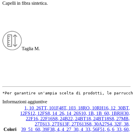
Capelli in fibra sintetica.
Taglia M.
*Per garantire un'ampia scelta di prodotti, le parrucch
Informazioni aggiuntive
1
,
10_26TT
,
101F48T
,
103_18RO
,
10RH16
,
12_30BT
,
12FS12
,
12FS8
,
14_26
,
14_26S10
,
1B
,
1B_60
,
1BRH30
,
22F16
,
22F16S8
,
24B22
,
24BT18
,
24BT18S8
,
27MB
,
27T613
,
27T613F
,
27T613S8
,
30A27S4
,
32F
,
38
,
Colori
39_51_60
,
39F38
,
4
,
4_27_30
,
4_33
,
56F51
,
6
,
6_33
,
60
,