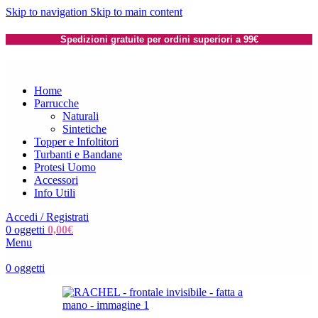
Skip to navigation
Skip to main content
Spedizioni gratuite per ordini superiori a 99€
Home
Parrucche
Naturali
Sintetiche
Topper e Infoltitori
Turbanti e Bandane
Protesi Uomo
Accessori
Info Utili
Accedi / Registrati
0
oggetti
0,00
€
Menu
0
oggetti