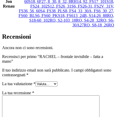
Jon
60S18
,
6F27
,
8_30
,
8_32
,
8RH14
,
92
,
FS17_101S18
,
Renau
FS24_102S12
,
FS26_31S6
,
FS26-31
,
FS2V_31V
,
FS36_56_60S4
,
FS38_PLS8
,
FS4_33_30A
,
FS6_30_27
,
FS60_BLS6
,
FS60_PKS18
,
FS613_24B
,
S14-26_88RO
,
S18-60_102RO
,
S2-103_18RO
,
S4-28_32RO
,
S6-
30A27RO
,
S8-18_26RO
Recensioni
Ancora non ci sono recensioni.
Recensisci per primo “RACHEL – frontale invisibile – fatta a
mano”
Il tuo indirizzo email non sarà pubblicato.
I campi obbligatori sono
contrassegnati
*
La tua valutazione
*
La tua recensione
*