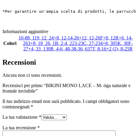
*Per garantire un'ampia scelta di prodotti, le parrucch
Informazioni aggiuntive
10-88
,
119
,
12_24+8
,
12-14-26+12
,
12-26F+8
,
12R+6
,
14-
Colori
263+8
,
18_26
,
1B
,
2-4
,
223-23C
,
27-234+8
,
305K
,
30F-
27+4
,
33_130R
,
4-6
,
48-38-36
,
637T
,
8-16+2 (2)
,
8-25R
Recensioni
Ancora non ci sono recensioni.
Recensisci per primo “BIKINI MONO LACE – M- riga naturale e
frontale invisibile”
Il tuo indirizzo email non sarà pubblicato.
I campi obbligatori sono
contrassegnati
*
La tua valutazione
*
La tua recensione
*