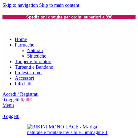
Skip to navigation
Skip to main content
Spedizioni gratuite per ordini superiori a 99€
Home
Parrucche
Naturali
Sintetiche
Topper e Infoltitori
Turbanti e Bandane
Protesi Uomo
Accessori
Info Utili
Accedi / Registrati
0
oggetti
0,00
€
Menu
0
oggetti