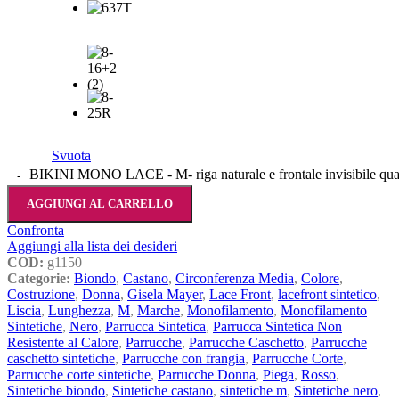
Svuota
BIKINI MONO LACE - M- riga naturale e frontale invisibile qua
AGGIUNGI AL CARRELLO
Confronta
Aggiungi alla lista dei desideri
COD:
g1150
Categorie:
Biondo
,
Castano
,
Circonferenza Media
,
Colore
,
Costruzione
,
Donna
,
Gisela Mayer
,
Lace Front
,
lacefront sintetico
,
Liscia
,
Lunghezza
,
M
,
Marche
,
Monofilamento
,
Monofilamento
Sintetiche
,
Nero
,
Parrucca Sintetica
,
Parrucca Sintetica Non
Resistente al Calore
,
Parrucche
,
Parrucche Caschetto
,
Parrucche
caschetto sintetiche
,
Parrucche con frangia
,
Parrucche Corte
,
Parrucche corte sintetiche
,
Parrucche Donna
,
Piega
,
Rosso
,
Sintetiche biondo
,
Sintetiche castano
,
sintetiche m
,
Sintetiche nero
,