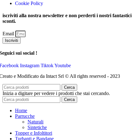
Cookie Policy
iscriviti alla nostra newsletter e non perderti i nostri fantastici
sconti.
Email
Iscriviti
Seguici sui social !
Facebook
Instagram
Tiktok
Youtube
Creato e Modificato da Intact Srl © All rights reserved - 2023
Cerca
Inizia a digitare per vedere i prodotti che stai cercando.
Cerca
Home
Parrucche
Naturali
Sintetiche
Topper e Infoltitori
Turbanti e Bandane