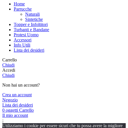
Home
Parrucche
Naturali
Sintetiche
Topper e Infoltitori
Turbanti e Bandane
Protesi Uomo
Accessori
Info Utili
Lista dei desideri
Carrello
Chiudi
Accedi
Chiudi
Non hai un account?
Crea un account
Negozio
Lista dei desideri
0
oggetti
Carrello
Il mio account
;
Utilizziamo i cookie per essere sicuri che tu possa avere la migliore