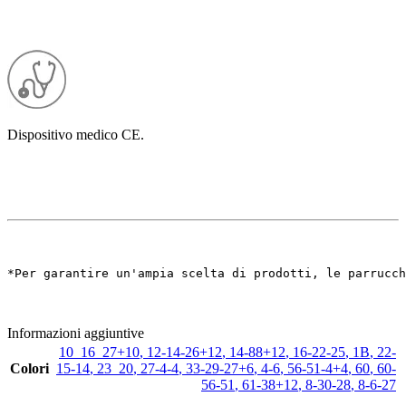
Dispositivo medico CE.
*Per garantire un'ampia scelta di prodotti, le parrucch
Informazioni aggiuntive
10_16_27+10
,
12-14-26+12
,
14-88+12
,
16-22-25
,
1B
,
22-
Colori
15-14
,
23_20
,
27-4-4
,
33-29-27+6
,
4-6
,
56-51-4+4
,
60
,
60-
56-51
,
61-38+12
,
8-30-28
,
8-6-27