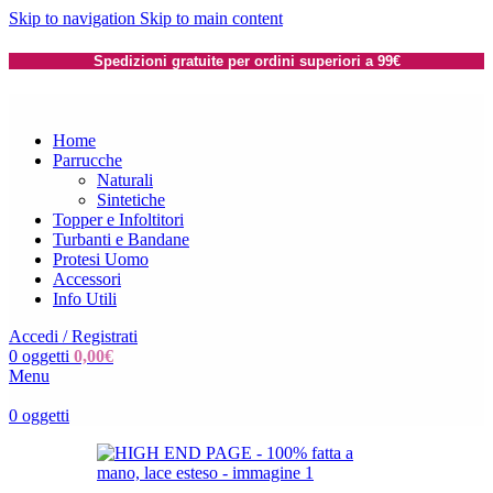
Skip to navigation
Skip to main content
Spedizioni gratuite per ordini superiori a 99€
Home
Parrucche
Naturali
Sintetiche
Topper e Infoltitori
Turbanti e Bandane
Protesi Uomo
Accessori
Info Utili
Accedi / Registrati
0
oggetti
0,00
€
Menu
0
oggetti