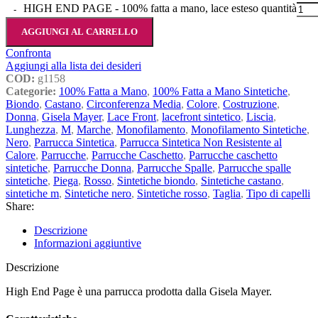
HIGH END PAGE - 100% fatta a mano, lace esteso quantità
AGGIUNGI AL CARRELLO
Confronta
Aggiungi alla lista dei desideri
COD:
g1158
Categorie:
100% Fatta a Mano
,
100% Fatta a Mano Sintetiche
,
Biondo
,
Castano
,
Circonferenza Media
,
Colore
,
Costruzione
,
Donna
,
Gisela Mayer
,
Lace Front
,
lacefront sintetico
,
Liscia
,
Lunghezza
,
M
,
Marche
,
Monofilamento
,
Monofilamento Sintetiche
,
Nero
,
Parrucca Sintetica
,
Parrucca Sintetica Non Resistente al
Calore
,
Parrucche
,
Parrucche Caschetto
,
Parrucche caschetto
sintetiche
,
Parrucche Donna
,
Parrucche Spalle
,
Parrucche spalle
sintetiche
,
Piega
,
Rosso
,
Sintetiche biondo
,
Sintetiche castano
,
sintetiche m
,
Sintetiche nero
,
Sintetiche rosso
,
Taglia
,
Tipo di capelli
Share:
Descrizione
Informazioni aggiuntive
Descrizione
High End Page è una parrucca prodotta dalla Gisela Mayer.