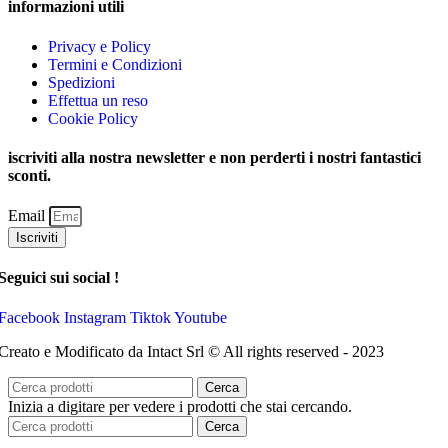
informazioni utili
Privacy e Policy
Termini e Condizioni
Spedizioni
Effettua un reso
Cookie Policy
iscriviti alla nostra newsletter e non perderti i nostri fantastici
sconti.
Email
Iscriviti
Seguici sui social !
Facebook
Instagram
Tiktok
Youtube
Creato e Modificato da Intact Srl © All rights reserved - 2023
Cerca
Inizia a digitare per vedere i prodotti che stai cercando.
Cerca