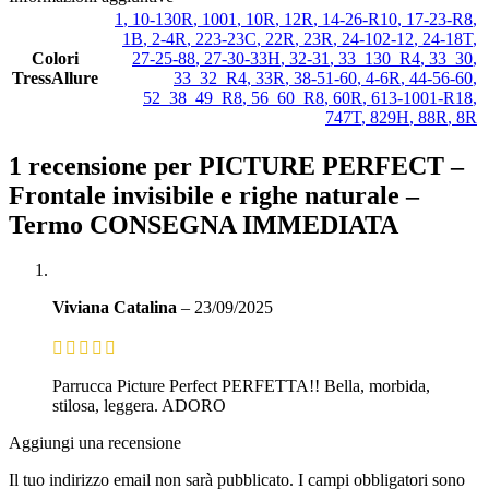
1
,
10-130R
,
1001
,
10R
,
12R
,
14-26-R10
,
17-23-R8
,
1B
,
2-4R
,
223-23C
,
22R
,
23R
,
24-102-12
,
24-18T
,
Colori
27-25-88
,
27-30-33H
,
32-31
,
33_130_R4
,
33_30
,
TressAllure
33_32_R4
,
33R
,
38-51-60
,
4-6R
,
44-56-60
,
52_38_49_R8
,
56_60_R8
,
60R
,
613-1001-R18
,
747T
,
829H
,
88R
,
8R
1 recensione per
PICTURE PERFECT –
Frontale invisibile e righe naturale –
Termo CONSEGNA IMMEDIATA
Viviana Catalina
–
23/09/2025
Parrucca Picture Perfect PERFETTA!! Bella, morbida,
stilosa, leggera. ADORO
Aggiungi una recensione
Il tuo indirizzo email non sarà pubblicato.
I campi obbligatori sono