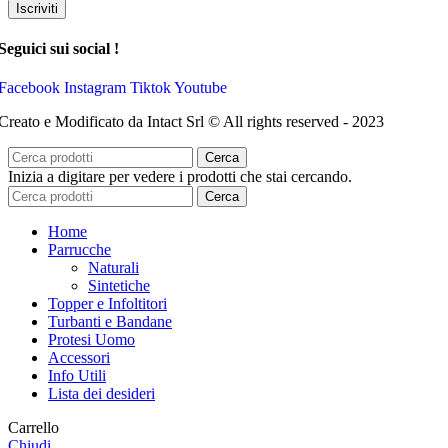
Iscriviti
Seguici sui social !
Facebook
Instagram
Tiktok
Youtube
Creato e Modificato da Intact Srl © All rights reserved - 2023
Cerca
Inizia a digitare per vedere i prodotti che stai cercando.
Cerca
Home
Parrucche
Naturali
Sintetiche
Topper e Infoltitori
Turbanti e Bandane
Protesi Uomo
Accessori
Info Utili
Lista dei desideri
Carrello
Chiudi