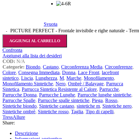
Svuota
PICTURE PERFECT - Frontale invisibile e righe naturale -
AGGIUNGI AL CARRELLO
Confronta
Aggiungi alla lista dei desideri
COD:
N/A
Categorie:
Biondo
,
Castano
,
Circonferenza Media
,
Circonferenze
,
Colore
,
Consegna Immediata
,
Donna
,
Lace Front
,
lacefront
sintetico
,
Liscia
,
Lunghezza
,
M
,
Marche
,
Monofilamento
,
Monofilamento Sintetiche
,
Nero
,
Ombrè / Balayage
,
Parrucca
Sintetica
,
Parrucca Sintetica Resistente al Calore
,
Parrucche
,
Parrucche Donna
,
Parrucche Lunghe
,
Parrucche lunghe sintetiche
,
Parrucche Spalle
,
Parrucche spalle sintetiche
,
Piega
,
Rosso
,
Sintetiche biondo
,
Sintetiche castano
,
sintetiche m
,
Sintetiche nero
,
Sintetiche ombrè
,
Sintetiche rosso
,
Taglia
,
Tipo di capelli
,
TressAllure
Share:
Descrizione
Informazioni aggiuntive