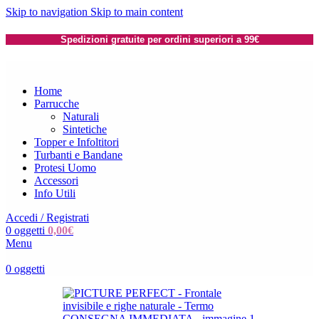
Skip to navigation
Skip to main content
Spedizioni gratuite per ordini superiori a 99€
Home
Parrucche
Naturali
Sintetiche
Topper e Infoltitori
Turbanti e Bandane
Protesi Uomo
Accessori
Info Utili
Accedi / Registrati
0
oggetti
0,00
€
Menu
0
oggetti