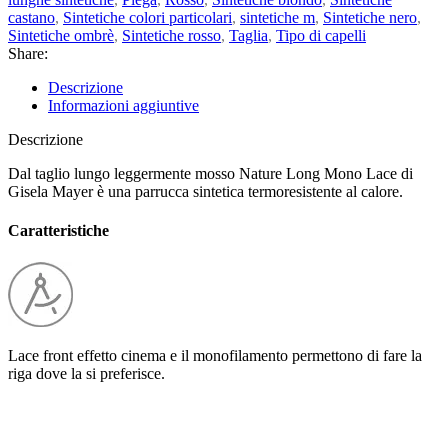
castano
,
Sintetiche colori particolari
,
sintetiche m
,
Sintetiche nero
,
Sintetiche ombrè
,
Sintetiche rosso
,
Taglia
,
Tipo di capelli
Share:
Descrizione
Informazioni aggiuntive
Descrizione
Dal taglio lungo leggermente mosso Nature Long Mono Lace di
Gisela Mayer è una parrucca sintetica termoresistente al calore.
Caratteristiche
Lace front effetto cinema e il monofilamento permettono di fare la
riga dove la si preferisce.