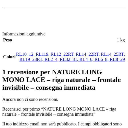
Informazioni aggiuntive
Peso
1 kg
RL10_12
,
RL119
,
RL12_22RT
,
RL14_22RT
,
RL14_25RT
,
Colori
RL19_23RT
,
RL2_4
,
RL32_31
,
RL4_6
,
RL6_8
,
RL8_29
1 recensione per
NATURE LONG
MONO LACE – riga naturale – frontale
invisibile – consegna immediata
Ancora non ci sono recensioni.
Recensisci per primo “NATURE LONG MONO LACE – riga
naturale – frontale invisibile – consegna immediata”
Il tuo indirizzo email non sarà pubblicato.
I campi obbligatori sono