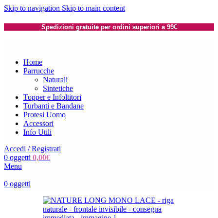
Skip to navigation
Skip to main content
Spedizioni gratuite per ordini superiori a 99€
Home
Parrucche
Naturali
Sintetiche
Topper e Infoltitori
Turbanti e Bandane
Protesi Uomo
Accessori
Info Utili
Accedi / Registrati
0
oggetti
0,00
€
Menu
0
oggetti