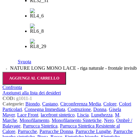
Svuota
NATURE LONG MONO LACE - riga naturale - frontale invisibile
AGGIUNGI AL CARRELLO
Confronta
Aggiungi alla lista dei desideri
COD:
g1011-1
Categorie:
Biondo
,
Castano
,
Circonferenza Media
,
Colore
,
Colori
Particolari
,
Consegna Immediata
,
Costruzione
,
Donna
,
Gisela
Mayer
,
Lace Front
,
lacefront sintetico
,
Liscia
,
Lunghezza
,
M
,
Marche
,
Monofilamento
,
Monofilamento Sintetiche
,
Nero
,
Ombrè /
Balayage
,
Parrucca Sintetica
,
Parrucca Sintetica Resistente al
Calore
,
Parrucche
,
Parrucche Donna
,
Parrucche Lunghe
,
Parrucche
lunghe sintetiche
,
Piega
,
Rosso
,
Sintetiche biondo
,
Sintetiche